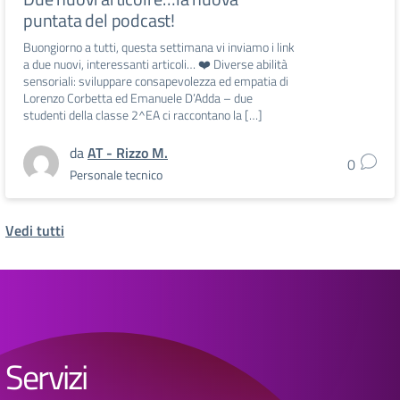
puntata del podcast!
Buongiorno a tutti, questa settimana vi inviamo i link
a due nuovi, interessanti articoli… ❤️ Diverse abilità
sensoriali: sviluppare consapevolezza ed empatia di
Lorenzo Corbetta ed Emanuele D’Adda – due
studenti della classe 2^EA ci raccontano la […]
da
AT - Rizzo M.
0
Personale tecnico
Vedi tutti
Servizi