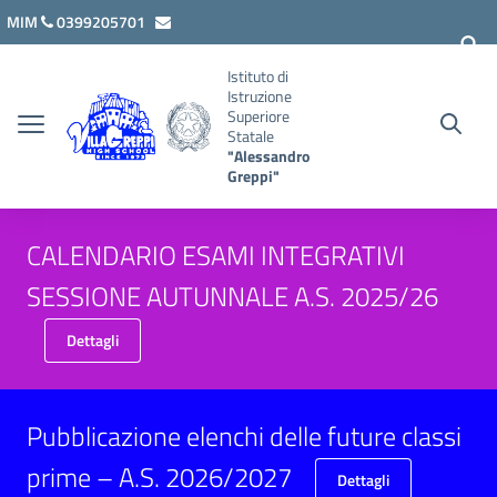
Vai ai contenuti
Vai al menu di navigazione
Vai al footer
MIM
0399205701
lcis007008@istruzione.it
Istituto di
Istruzione
Superiore
Statale
"Alessandro
Greppi"
CALENDARIO ESAMI INTEGRATIVI
SESSIONE AUTUNNALE A.S. 2025/26
Dettagli
Pubblicazione elenchi delle future classi
prime – A.S. 2026/2027
Dettagli