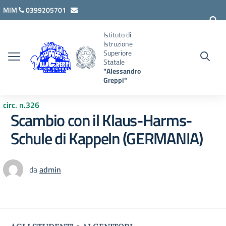
Vai ai contenuti
Vai al menu di navigazione
Vai al footer
MIM
0399205701
lcis007008@istruzione.it
Istituto di
Istruzione
Superiore
Statale
"Alessandro
Greppi"
circ. n.326
Scambio con il Klaus-Harms-
Schule di Kappeln (GERMANIA)
da
admin