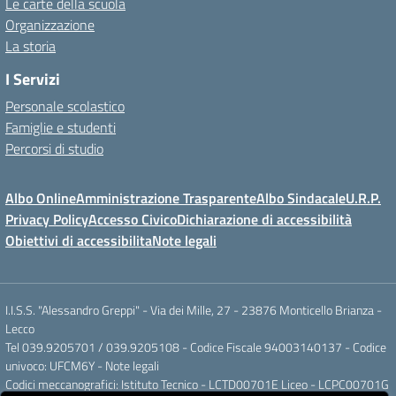
Le carte della scuola
Organizzazione
La storia
I Servizi
Personale scolastico
Famiglie e studenti
Percorsi di studio
Albo Online
Amministrazione Trasparente
Albo Sindacale
U.R.P.
Privacy Policy
Accesso Civico
Dichiarazione di accessibilità
Obiettivi di accessibilita
Note legali
I.I.S.S. "Alessandro Greppi" - Via dei Mille, 27 - 23876 Monticello Brianza -
Lecco
Tel 039.9205701 / 039.9205108 - Codice Fiscale 94003140137 - Codice
univoco: UFCM6Y -
Note legali
Codici meccanografici: Istituto Tecnico - LCTD00701E Liceo - LCPC00701G