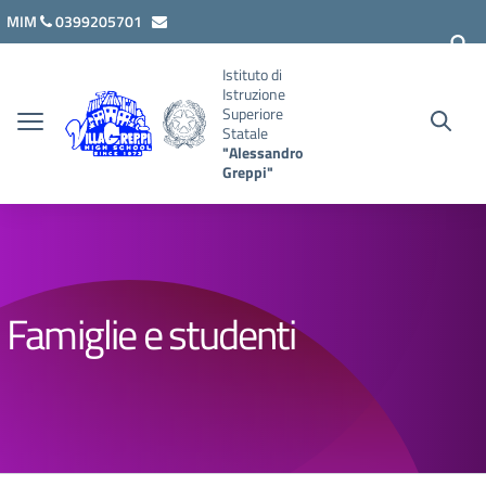
Vai ai contenuti
Vai al menu di navigazione
Vai al footer
MIM
0399205701
lcis007008@istruzione.it
Istituto di
Istruzione
Superiore
Statale
"Alessandro
Greppi"
Famiglie e studenti