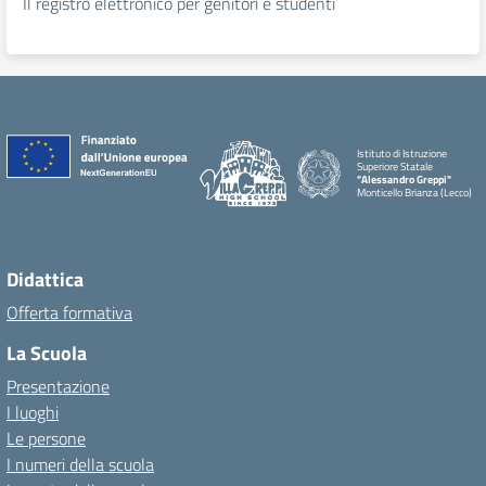
Il registro elettronico per genitori e studenti
Istituto di Istruzione
Superiore Statale
"Alessandro Greppi"
Monticello Brianza (Lecco)
Didattica
Offerta formativa
La Scuola
Presentazione
I luoghi
Le persone
I numeri della scuola