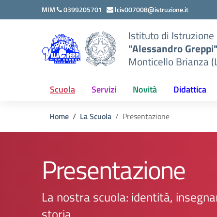
Vai ai contenuti
Vai al menu di navigazione
Vai al footer
MIM
0399205701
lcis007008@istruzione.it
Istituto di Istruzion
"Alessandro Greppi
Monticello Brianza (
Scuola
Servizi
Novità
Didattica
Home
La Scuola
Presentazione
Presentazione
La nostra scuola: identità, insegn
storia.