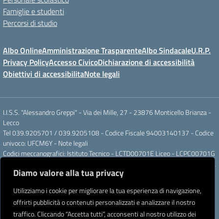
Famiglie e studenti
Percorsi di studio
Albo Online
Amministrazione Trasparente
Albo Sindacale
U.R.P.
Privacy Policy
Accesso Civico
Dichiarazione di accessibilità
Obiettivi di accessibilita
Note legali
I.I.S.S. "Alessandro Greppi" - Via dei Mille, 27 - 23876 Monticello Brianza -
Lecco
Tel 039.9205701 / 039.9205108 - Codice Fiscale 94003140137 - Codice
univoco: UFCM6Y -
Note legali
Codici meccanografici: Istituto Tecnico - LCTD00701E Liceo - LCPC00701G
Posta elettronica ordinaria: LCIS007008@ISTRUZIONE.IT Posta elettronica
Diamo valore alla tua privacy
certificata: LCIS007008@PEC.ISTRUZIONE.IT
IBAN Banca Popolare di Sondrio IT 11 J 05696 51120 000004555X91
Utilizziamo i cookie per migliorare la tua esperienza di navigazione,
Intestato a: Istituto di Istruzione Secondaria Superiore A. Greppi
offrirti pubblicità o contenuti personalizzati e analizzare il nostro
Partner tecnologico
Creative Software Lab S.r.l.
traffico. Cliccando “Accetta tutti”, acconsenti al nostro utilizzo dei