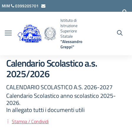
Vai ai contenuti
Vai al menu di navigazione
Vai al footer
MIM
0399205701
lcis007008@istruzione.it
Istituto di
Istruzione
Superiore
Statale
"Alessandro
Greppi"
Calendario Scolastico a.s.
2025/2026
CALENDARIO SCOLASTICO A.S. 2026-2027
Calendario Scolastico anno scolastico 2025-
2026.
In allegato tutti i documenti utili
Stampa / Condividi