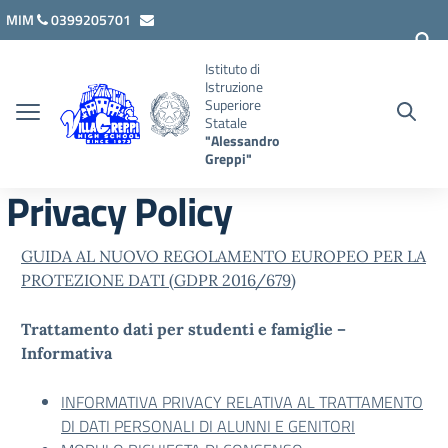
Vai ai contenuti
Vai al menu di navigazione
Vai al footer
MIM
0399205701
lcis007008@istruzione.it
Istituto di
Istruzione
Superiore
Statale
"Alessandro
Greppi"
Privacy Policy
GUIDA AL NUOVO REGOLAMENTO EUROPEO PER LA
PROTEZIONE DATI (GDPR 2016/679)
Trattamento dati per studenti e famiglie –
Informativa
INFORMATIVA PRIVACY RELATIVA AL TRATTAMENTO
DI DATI PERSONALI DI ALUNNI E GENITORI