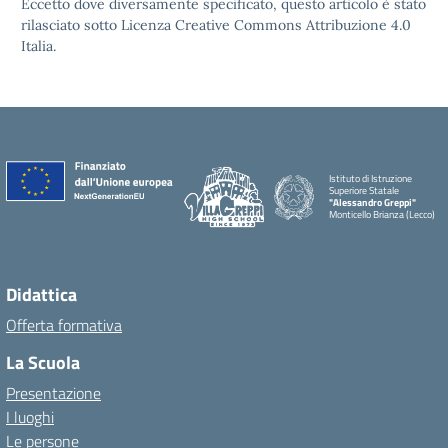
Eccetto dove diversamente specificato, questo articolo è stato
rilasciato sotto Licenza Creative Commons Attribuzione 4.0
Italia.
Istituto di Istruzione
Superiore Statale
"Alessandro Greppi"
Monticello Brianza (Lecco)
Didattica
Offerta formativa
La Scuola
Presentazione
I luoghi
Le persone