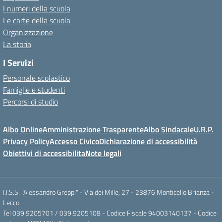
I numeri della scuola
Le carte della scuola
Organizzazione
La storia
I Servizi
Personale scolastico
Famiglie e studenti
Percorsi di studio
Albo Online
Amministrazione Trasparente
Albo Sindacale
U.R.P.
Privacy Policy
Accesso Civico
Dichiarazione di accessibilità
Obiettivi di accessibilita
Note legali
I.I.S.S. "Alessandro Greppi" - Via dei Mille, 27 - 23876 Monticello Brianza -
Lecco
Tel 039.9205701 / 039.9205108 - Codice Fiscale 94003140137 - Codice