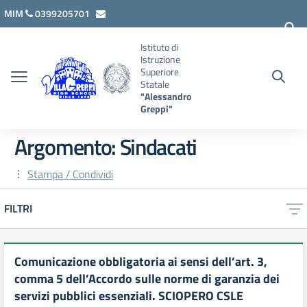
Vai ai contenuti
Vai al menu di navigazione
Vai al footer
MIM
0399205701
lcis007008@istruzione.it
Istituto di
Istruzione
Superiore
Statale
"Alessandro
Greppi"
Argomento: Sindacati
Stampa / Condividi
FILTRI
Comunicazione obbligatoria ai sensi dell’art. 3,
comma 5 dell’Accordo sulle norme di garanzia dei
servizi pubblici essenziali. SCIOPERO CSLE