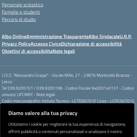
Personale scolastico
Famiglie e studenti
Percorsi di studio
Albo Online
Amministrazione Trasparente
Albo Sindacale
U.R.P.
Privacy Policy
Accesso Civico
Dichiarazione di accessibilità
Obiettivi di accessibilita
Note legali
I.I.S.S. "Alessandro Greppi" - Via dei Mille, 27 - 23876 Monticello Brianza -
Lecco
Tel 039.9205701 / 039.9205108 - Codice Fiscale 94003140137 - Codice
univoco: UFCM6Y -
Note legali
Codici meccanografici: Istituto Tecnico - LCTD00701E Liceo - LCPC00701G
Posta elettronica ordinaria: LCIS007008@ISTRUZIONE.IT Posta elettronica
Diamo valore alla tua privacy
certificata: LCIS007008@PEC.ISTRUZIONE.IT
IBAN Banca Popolare di Sondrio IT 11 J 05696 51120 000004555X91
Utilizziamo i cookie per migliorare la tua esperienza di navigazione,
Intestato a: Istituto di Istruzione Secondaria Superiore A. Greppi
offrirti pubblicità o contenuti personalizzati e analizzare il nostro
Partner tecnologico
Creative Software Lab S.r.l.