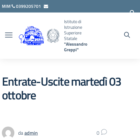
Vai ai contenuti
Vai al menu di navigazione
Vai al footer
MIM
0399205701
lcis007008@istruzione.it
Istituto di
Istruzione
Superiore
Statale
"Alessandro
Greppi"
Entrate-Uscite martedì 03
ottobre
da
admin
0