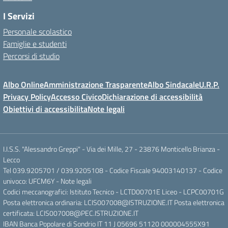
I Servizi
Personale scolastico
Famiglie e studenti
Percorsi di studio
Albo Online
Amministrazione Trasparente
Albo Sindacale
U.R.P.
Privacy Policy
Accesso Civico
Dichiarazione di accessibilità
Obiettivi di accessibilita
Note legali
I.I.S.S. "Alessandro Greppi" - Via dei Mille, 27 - 23876 Monticello Brianza -
Lecco
Tel 039.9205701 / 039.9205108 - Codice Fiscale 94003140137 - Codice
univoco: UFCM6Y -
Note legali
Codici meccanografici: Istituto Tecnico - LCTD00701E Liceo - LCPC00701G
Posta elettronica ordinaria: LCIS007008@ISTRUZIONE.IT Posta elettronica
certificata: LCIS007008@PEC.ISTRUZIONE.IT
IBAN Banca Popolare di Sondrio IT 11 J 05696 51120 000004555X91