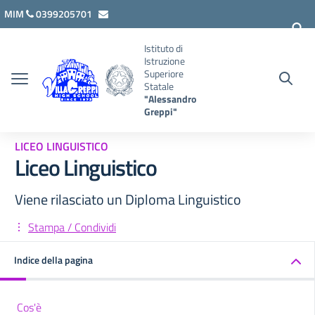
Vai ai contenuti
Vai al menu di navigazione
Vai al footer
MIM
0399205701
lcis007008@istruzione.it
Istituto di
Istruzione
Superiore
Statale
"Alessandro
Greppi"
LICEO LINGUISTICO
Liceo Linguistico
Viene rilasciato un Diploma Linguistico
Stampa / Condividi
Indice della pagina
Cos'è