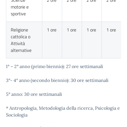
Scienze
2 ore
2 ore
2 ore
2 ore
motorie e
sportive
Religione
1 ore
1 ore
1 ore
1 ore
cattolica o
Attività
alternative
1° – 2° anno (primo biennio): 27 ore settimanali
3°- 4° anno (secondo biennio): 30 ore settimanali
5° anno: 30 ore settimanali
* Antropologia, Metodologia della ricerca, Psicologia e
Sociologia