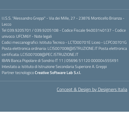
I.I.S.S. "Alessandro Greppi" - Via dei Mille, 27 - 23876 Monticello Brianza -
Lecco
Tel 039.9205701 / 039.9205108 - Codice Fiscale 94003140137 - Codice
univoco: UFCM6Y -
Note legali
Codici meccanografici: Istituto Tecnico - LCTD00701E Liceo - LCPC00701G
Posta elettronica ordinaria: LCIS007008@ISTRUZIONE.IT Posta elettronica
certificata: LCIS007008@PEC.ISTRUZIONE.IT
IBAN Banca Popolare di Sondrio IT 11 J 05696 51120 000004555X91
Intestato a: Istituto di Istruzione Secondaria Superiore A. Greppi
Partner tecnologico
Creative Software Lab S.r.l.
Concept & Design by Designers Italia