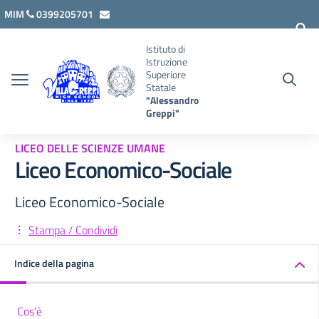
Vai ai contenuti
Vai al menu di navigazione
Vai al footer
MIM
0399205701
lcis007008@istruzione.it
Istituto di
Istruzione
Superiore
Statale
"Alessandro
Greppi"
LICEO DELLE SCIENZE UMANE
Liceo Economico-Sociale
Liceo Economico-Sociale
Stampa / Condividi
Indice della pagina
Cos'è