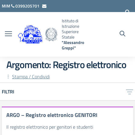
Vai ai contenuti
Vai al menu di navigazione
Vai al footer
MIM
0399205701
lcis007008@istruzione.it
Istituto di
Istruzione
Superiore
Statale
"Alessandro
Greppi"
Argomento: Registro elettronico
Stampa / Condividi
FILTRI
ARGO – Registro elettronico GENITORI
Il registro elettronico per genitori e studenti