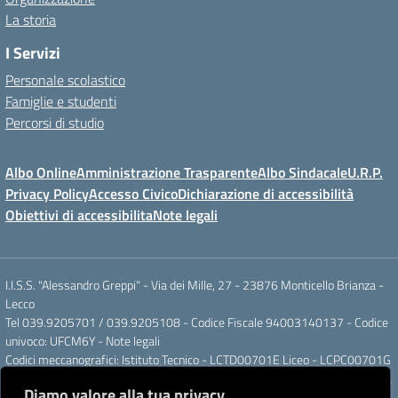
La storia
I Servizi
Personale scolastico
Famiglie e studenti
Percorsi di studio
Albo Online
Amministrazione Trasparente
Albo Sindacale
U.R.P.
Privacy Policy
Accesso Civico
Dichiarazione di accessibilità
Obiettivi di accessibilita
Note legali
I.I.S.S. "Alessandro Greppi" - Via dei Mille, 27 - 23876 Monticello Brianza -
Lecco
Tel 039.9205701 / 039.9205108 - Codice Fiscale 94003140137 - Codice
univoco: UFCM6Y -
Note legali
Codici meccanografici: Istituto Tecnico - LCTD00701E Liceo - LCPC00701G
Posta elettronica ordinaria: LCIS007008@ISTRUZIONE.IT Posta elettronica
Diamo valore alla tua privacy
certificata: LCIS007008@PEC.ISTRUZIONE.IT