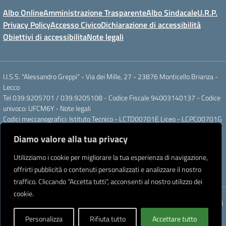
Albo Online
Amministrazione Trasparente
Albo Sindacale
U.R.P.
Privacy Policy
Accesso Civico
Dichiarazione di accessibilità
Obiettivi di accessibilita
Note legali
I.I.S.S. "Alessandro Greppi" - Via dei Mille, 27 - 23876 Monticello Brianza -
Lecco
Tel 039.9205701 / 039.9205108 - Codice Fiscale 94003140137 - Codice
univoco: UFCM6Y -
Note legali
Codici meccanografici: Istituto Tecnico - LCTD00701E Liceo - LCPC00701G
Posta elettronica ordinaria: LCIS007008@ISTRUZIONE.IT Posta elettronica
Diamo valore alla tua privacy
certificata: LCIS007008@PEC.ISTRUZIONE.IT
IBAN Banca Popolare di Sondrio IT 11 J 05696 51120 000004555X91
Utilizziamo i cookie per migliorare la tua esperienza di navigazione,
Intestato a: Istituto di Istruzione Secondaria Superiore A. Greppi
offrirti pubblicità o contenuti personalizzati e analizzare il nostro
Partner tecnologico
Creative Software Lab S.r.l.
traffico. Cliccando “Accetta tutti”, acconsenti al nostro utilizzo dei
cookie.
Concept & Design by Designers Italia
Personalizza
Rifiuta tutto
Accettare tutto