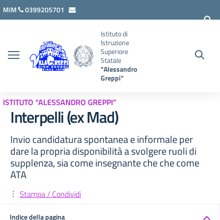
Vai ai contenuti
Vai al menu di navigazione
Vai al footer
MIM
0399205701
lcis007008@istruzione.it
Istituto di
Istruzione
Superiore
Statale
"Alessandro
Greppi"
ISTITUTO “ALESSANDRO GREPPI”
Interpelli (ex Mad)
Invio candidatura spontanea e informale per
dare la propria disponibilità a svolgere ruoli di
supplenza, sia come insegnante che che come
ATA
Stampa / Condividi
Indice della pagina