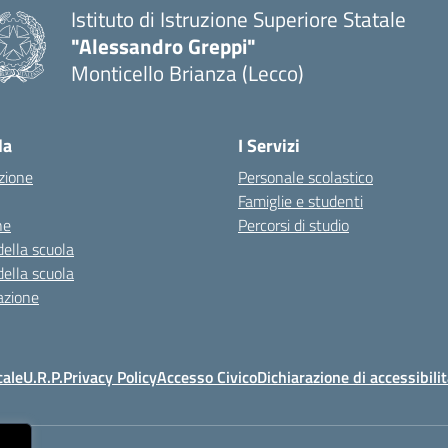
Istituto di Istruzione Superiore Statale
"Alessandro Greppi"
Monticello Brianza (Lecco)
la
I Servizi
zione
Personale scolastico
Famiglie e studenti
ne
Percorsi di studio
della scuola
della scuola
azione
cale
U.R.P.
Privacy Policy
Accesso Civico
Dichiarazione di accessibili