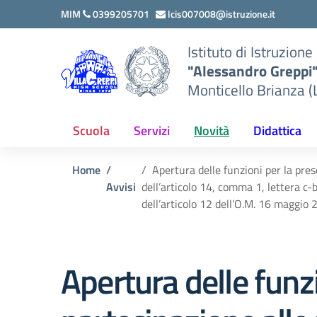
Vai ai contenuti
Vai al menu di navigazione
Vai al footer
MIM
0399205701
lcis007008@istruzione.it
Istituto di Istruzion
"Alessandro Greppi
Monticello Brianza (
Scuola
Servizi
Novità
Didattica
Home
Apertura delle funzioni per la pre
Avvisi
dell’articolo 14, comma 1, lettera c-
dell’articolo 12 dell’O.M. 16 maggio 
Apertura delle funzi