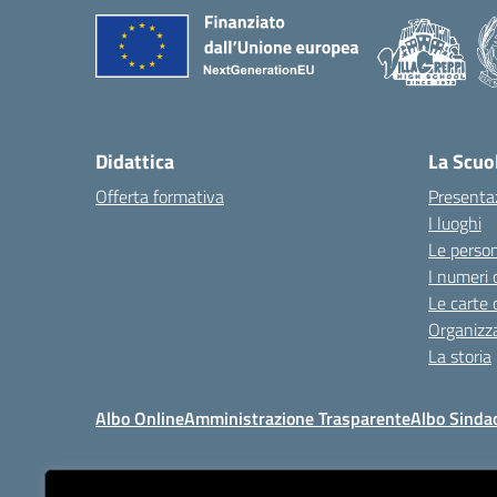
Didattica
La Scuo
Offerta formativa
Presenta
I luoghi
Le perso
I numeri 
Le carte 
Organizz
La storia
Albo Online
Amministrazione Trasparente
Albo Sinda