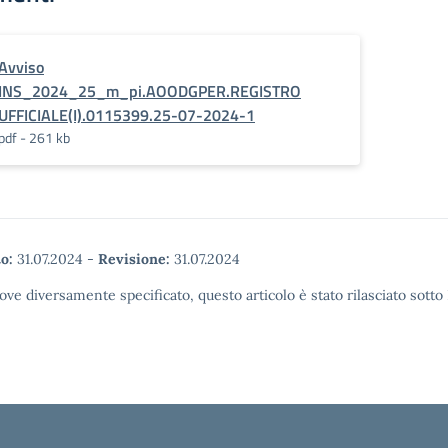
Avviso
INS_2024_25_m_pi.AOODGPER.REGISTRO
UFFICIALE(I).0115399.25-07-2024-1
pdf - 261 kb
o:
31.07.2024
-
Revisione:
31.07.2024
ove diversamente specificato, questo articolo è stato rilasciato sott