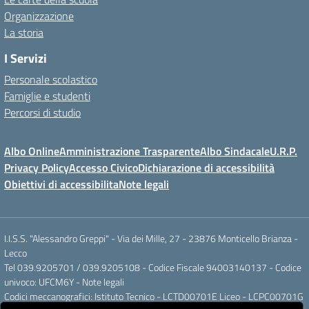
Organizzazione
La storia
I Servizi
Personale scolastico
Famiglie e studenti
Percorsi di studio
Albo Online
Amministrazione Trasparente
Albo Sindacale
U.R.P.
Privacy Policy
Accesso Civico
Dichiarazione di accessibilità
Obiettivi di accessibilita
Note legali
I.I.S.S. "Alessandro Greppi" - Via dei Mille, 27 - 23876 Monticello Brianza -
Lecco
Tel 039.9205701 / 039.9205108 - Codice Fiscale 94003140137 - Codice
univoco: UFCM6Y -
Note legali
Codici meccanografici: Istituto Tecnico - LCTD00701E Liceo - LCPC00701G