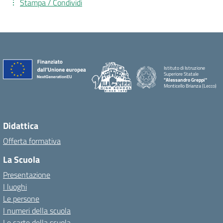
Stampa / Condividi
Istituto di Istruzione
Superiore Statale
"Alessandro Greppi"
Monticello Brianza (Lecco)
Didattica
Offerta formativa
La Scuola
Presentazione
I luoghi
Le persone
I numeri della scuola
Le carte della scuola