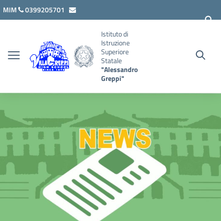
Vai ai contenuti
Vai al menu di navigazione
Vai al footer
MIM
0399205701
lcis007008@istruzione.it
Istituto di
Istruzione
Superiore
Statale
"Alessandro
Greppi"