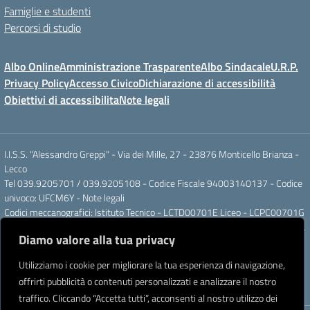
Famiglie e studenti
Percorsi di studio
Albo Online
Amministrazione Trasparente
Albo Sindacale
U.R.P.
Privacy Policy
Accesso Civico
Dichiarazione di accessibilità
Obiettivi di accessibilita
Note legali
I.I.S.S. "Alessandro Greppi" - Via dei Mille, 27 - 23876 Monticello Brianza -
Lecco
Tel 039.9205701 / 039.9205108 - Codice Fiscale 94003140137 - Codice
univoco: UFCM6Y -
Note legali
Codici meccanografici: Istituto Tecnico - LCTD00701E Liceo - LCPC00701G
Posta elettronica ordinaria: LCIS007008@ISTRUZIONE.IT Posta elettronica
Diamo valore alla tua privacy
certificata: LCIS007008@PEC.ISTRUZIONE.IT
IBAN Banca Popolare di Sondrio IT 11 J 05696 51120 000004555X91
Utilizziamo i cookie per migliorare la tua esperienza di navigazione,
Intestato a: Istituto di Istruzione Secondaria Superiore A. Greppi
offrirti pubblicità o contenuti personalizzati e analizzare il nostro
Partner tecnologico
Creative Software Lab S.r.l.
traffico. Cliccando “Accetta tutti”, acconsenti al nostro utilizzo dei