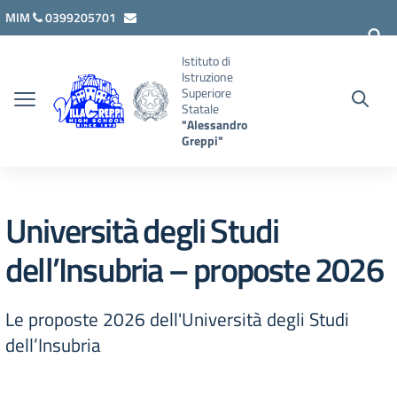
Vai ai contenuti
Vai al menu di navigazione
Vai al footer
MIM
0399205701
lcis007008@istruzione.it
Istituto di
Istruzione
Superiore
Statale
"Alessandro
Greppi"
Università degli Studi
dell’Insubria – proposte 2026
Le proposte 2026 dell'Università degli Studi
dell’Insubria