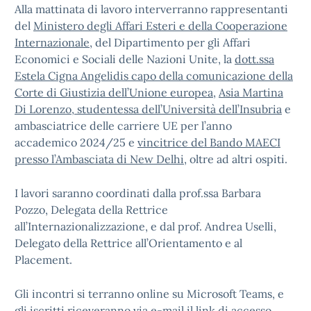
Alla mattinata di lavoro interverranno rappresentanti
del
Ministero degli Affari Esteri e della Cooperazione
Internazionale
, del Dipartimento per gli Affari
Economici e Sociali delle Nazioni Unite, la
dott.ssa
Estela Cigna Angelidis capo della comunicazione della
Corte di Giustizia dell’Unione europea
,
Asia Martina
Di Lorenzo, studentessa dell’Università dell’Insubria
e
ambasciatrice delle carriere UE per l’anno
accademico 2024/25 e
vincitrice del Bando MAECI
presso l’Ambasciata di New Delhi
, oltre ad altri ospiti.
I lavori saranno coordinati dalla prof.ssa Barbara
Pozzo, Delegata della Rettrice
all’Internazionalizzazione, e dal prof. Andrea Uselli,
Delegato della Rettrice all’Orientamento e al
Placement.
Gli incontri si terranno online su Microsoft Teams, e
gli iscritti riceveranno via e-mail il link di accesso