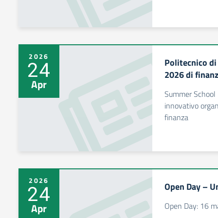
2026
Politecnico d
24
2026 di finanz
Apr
Summer School 2
innovativo orga
finanza
2026
Open Day – Un
24
Open Day: 16 m
Apr