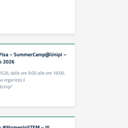
i Pisa – SummerCamp@Unipi –
o 2026
026, dalle ore 9:00 alle ore 18:00,
sa organizza il
Unipi”
: #WomenInSTEM – III