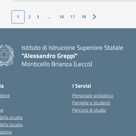
1
2
3
…
16
17
18
Pagina successiva
Istituto di Istruzione Superiore Statale
"Alessandro Greppi"
Monticello Brianza (Lecco)
la
I Servizi
zione
Personale scolastico
Famiglie e studenti
ne
Percorsi di studio
della scuola
della scuola
azione