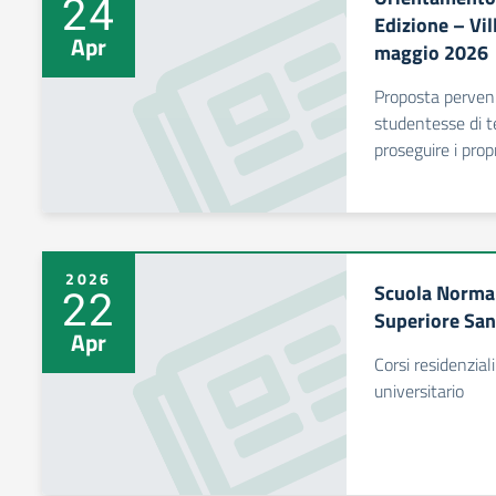
24
Edizione – Vi
Apr
maggio 2026
Proposta pervenu
studentesse di t
proseguire i prop
2026
Scuola Normal
22
Superiore San
Apr
Corsi residenzial
universitario