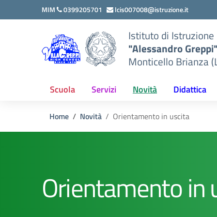
Vai ai contenuti
Vai al menu di navigazione
Vai al footer
MIM
0399205701
lcis007008@istruzione.it
Istituto di Istruzion
"Alessandro Greppi
Monticello Brianza (
Scuola
Servizi
Novità
Didattica
Home
Novità
Orientamento in uscita
Orientamento in 