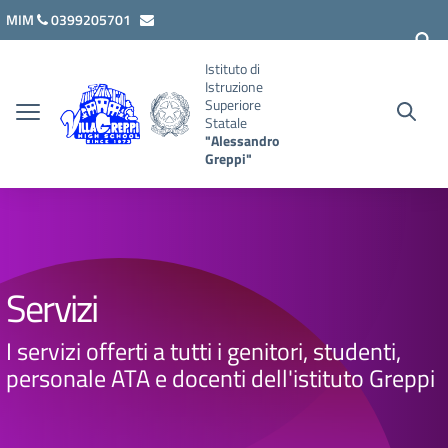
Vai ai contenuti
Vai al menu di navigazione
Vai al footer
MIM
0399205701
lcis007008@istruzione.it
Istituto di
Istruzione
Superiore
Statale
"Alessandro
Greppi"
Servizi
I servizi offerti a tutti i genitori, studenti,
personale ATA e docenti dell'istituto Greppi