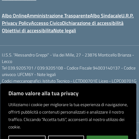
Albo Online
Amministrazione Trasparente
Albo Sindacale
U.R.P.
Privacy Policy
Accesso Civico
Dichiarazione di accessibilità
Obiettivi di accessibilita
Note legali
I.I.S.S. "Alessandro Greppi" - Via dei Mille, 27 - 23876 Monticello Brianza -
Lecco
Tel 039.9205701 / 039.9205108 - Codice Fiscale 94003140137 - Codice
univoco: UFCM6Y -
Note legali
Codici meccanografici: Istituto Tecnico - LCTD00701E Liceo - LCPC00701G
Posta elettronica ordinaria: LCIS007008@ISTRUZIONE.IT Posta elettronica
Diamo valore alla tua privacy
certificata: LCIS007008@PEC.ISTRUZIONE.IT
IBAN Banca Popolare di Sondrio IT 11 J 05696 51120 000004555X91
Utilizziamo i cookie per migliorare la tua esperienza di navigazione,
Intestato a: Istituto di Istruzione Secondaria Superiore A. Greppi
offrirti pubblicità o contenuti personalizzati e analizzare il nostro
Partner tecnologico
Creative Software Lab S.r.l.
traffico. Cliccando “Accetta tutti”, acconsenti al nostro utilizzo dei
cookie.
Concept & Design by Designers Italia