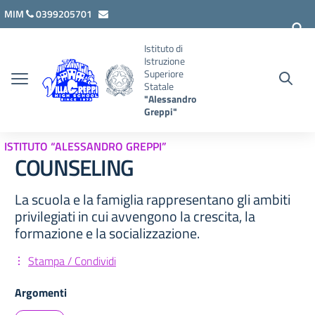
Vai ai contenuti
Vai al menu di navigazione
Vai al footer
MIM
0399205701
lcis007008@istruzione.it
Istituto di
Istruzione
Superiore
Statale
"Alessandro
Greppi"
ISTITUTO “ALESSANDRO GREPPI”
COUNSELING
La scuola e la famiglia rappresentano gli ambiti
privilegiati in cui avvengono la crescita, la
formazione e la socializzazione.
Stampa / Condividi
Argomenti