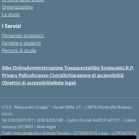
Organizzazione
La storia
I Servizi
Personale scolastico
Famiglie e studenti
Percorsi di studio
Albo Online
Amministrazione Trasparente
Albo Sindacale
U.R.P.
Privacy Policy
Accesso Civico
Dichiarazione di accessibilità
Obiettivi di accessibilita
Note legali
I.I.S.S. "Alessandro Greppi" - Via dei Mille, 27 - 23876 Monticello Brianza -
Lecco
Tel 039.9205701 / 039.9205108 - Codice Fiscale 94003140137 - Codice
univoco: UFCM6Y -
Note legali
Codici meccanografici: Istituto Tecnico - LCTD00701E Liceo - LCPC00701G