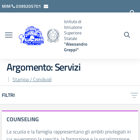
Vai ai contenuti
Vai al menu di navigazione
Vai al footer
MIM
0399205701
lcis007008@istruzione.it
Istituto di
Istruzione
Superiore
Statale
"Alessandro
Greppi"
Argomento: Servizi
Stampa / Condividi
FILTRI
COUNSELING
La scuola e la famiglia rappresentano gli ambiti privilegiati in
cui avvengono la crescita, la formazione e la socializzazione.