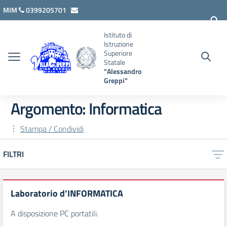
Vai ai contenuti
Vai al menu di navigazione
Vai al footer
MIM
0399205701
lcis007008@istruzione.it
Istituto di
Istruzione
Superiore
Statale
"Alessandro
Greppi"
Argomento: Informatica
Stampa / Condividi
FILTRI
Laboratorio d’INFORMATICA
A disposizione PC portatili.