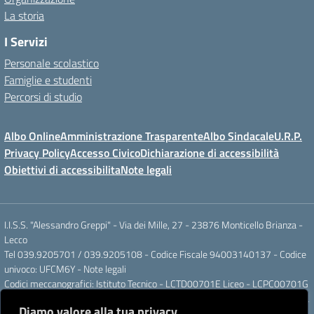
La storia
I Servizi
Personale scolastico
Famiglie e studenti
Percorsi di studio
Albo Online
Amministrazione Trasparente
Albo Sindacale
U.R.P.
Privacy Policy
Accesso Civico
Dichiarazione di accessibilità
Obiettivi di accessibilita
Note legali
I.I.S.S. "Alessandro Greppi" - Via dei Mille, 27 - 23876 Monticello Brianza -
Lecco
Tel 039.9205701 / 039.9205108 - Codice Fiscale 94003140137 - Codice
univoco: UFCM6Y -
Note legali
Codici meccanografici: Istituto Tecnico - LCTD00701E Liceo - LCPC00701G
Posta elettronica ordinaria: LCIS007008@ISTRUZIONE.IT Posta elettronica
Diamo valore alla tua privacy
certificata: LCIS007008@PEC.ISTRUZIONE.IT