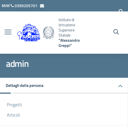
Vai ai contenuti
Vai al menu di navigazione
Vai al footer
MIM
0399205701
lcis007008@istruzione.it
Istituto di
Istruzione
Superiore
Statale
"Alessandro
Greppi"
admin
Dettagli della persona
Progetti
Articoli