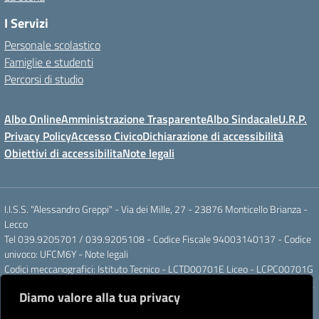
I Servizi
Personale scolastico
Famiglie e studenti
Percorsi di studio
Albo Online
Amministrazione Trasparente
Albo Sindacale
U.R.P.
Privacy Policy
Accesso Civico
Dichiarazione di accessibilità
Obiettivi di accessibilita
Note legali
I.I.S.S. "Alessandro Greppi" - Via dei Mille, 27 - 23876 Monticello Brianza -
Lecco
Tel 039.9205701 / 039.9205108 - Codice Fiscale 94003140137 - Codice
univoco: UFCM6Y -
Note legali
Codici meccanografici: Istituto Tecnico - LCTD00701E Liceo - LCPC00701G
Posta elettronica ordinaria: LCIS007008@ISTRUZIONE.IT Posta elettronica
Diamo valore alla tua privacy
certificata: LCIS007008@PEC.ISTRUZIONE.IT
IBAN Banca Popolare di Sondrio IT 11 J 05696 51120 000004555X91