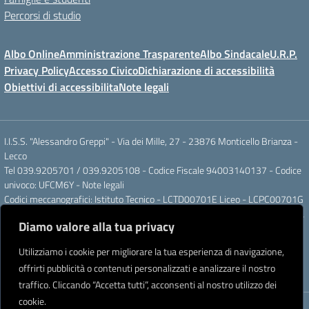
Percorsi di studio
Albo Online
Amministrazione Trasparente
Albo Sindacale
U.R.P.
Privacy Policy
Accesso Civico
Dichiarazione di accessibilità
Obiettivi di accessibilita
Note legali
I.I.S.S. "Alessandro Greppi" - Via dei Mille, 27 - 23876 Monticello Brianza -
Lecco
Tel 039.9205701 / 039.9205108 - Codice Fiscale 94003140137 - Codice
univoco: UFCM6Y -
Note legali
Codici meccanografici: Istituto Tecnico - LCTD00701E Liceo - LCPC00701G
Posta elettronica ordinaria: LCIS007008@ISTRUZIONE.IT Posta elettronica
Diamo valore alla tua privacy
certificata: LCIS007008@PEC.ISTRUZIONE.IT
IBAN Banca Popolare di Sondrio IT 11 J 05696 51120 000004555X91
Utilizziamo i cookie per migliorare la tua esperienza di navigazione,
Intestato a: Istituto di Istruzione Secondaria Superiore A. Greppi
offrirti pubblicità o contenuti personalizzati e analizzare il nostro
Partner tecnologico
Creative Software Lab S.r.l.
traffico. Cliccando “Accetta tutti”, acconsenti al nostro utilizzo dei
cookie.