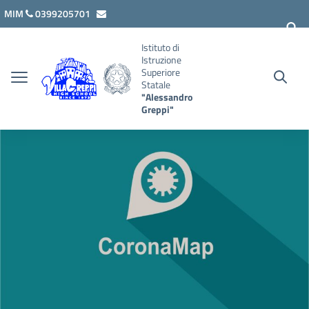
Vai ai contenuti
Vai al menu di navigazione
Vai al footer
MIM
0399205701
lcis007008@istruzione.it
Istituto di
Istruzione
Superiore
Statale
"Alessandro
Greppi"