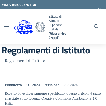
Vai ai contenuti
Vai al menu di navigazione
Vai al footer
MIM
0399205701
lcis007008@istruzione.it
Istituto di
Istruzione
Superiore
Statale
"Alessandro
Greppi"
Regolamenti di Istituto
Regolamenti di Istituto
Pubblicato:
22.01.2024
-
Revisione:
13.05.2024
Eccetto dove diversamente specificato, questo articolo è stato
rilasciato sotto Licenza Creative Commons Attribuzione 4.0
Italia.