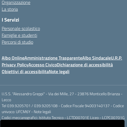
Organizzazione
La storia
I Servizi
Personale scolastico
Famiglie e studenti
Percorsi di studio
Albo Online
Amministrazione Trasparente
Albo Sindacale
U.R.P.
Privacy Policy
Accesso Civico
Dichiarazione di accessibilità
Obiettivi di accessibilita
Note legali
I.I.S.S. "Alessandro Greppi" - Via dei Mille, 27 - 23876 Monticello Brianza -
Lecco
Tel 039.9205701 / 039.9205108 - Codice Fiscale 94003140137 - Codice
univoco: UFCM6Y -
Note legali
Codici meccanografici: Istituto Tecnico - LCTD00701E Liceo - LCPC00701G
Posta elettronica ordinaria: LCIS007008@ISTRUZIONE.IT Posta elettronica