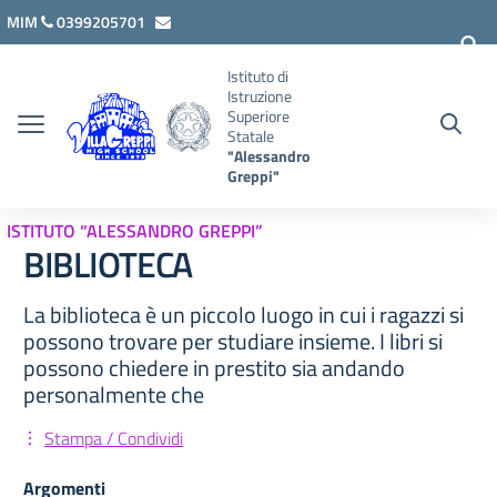
Vai ai contenuti
Vai al menu di navigazione
Vai al footer
MIM
0399205701
lcis007008@istruzione.it
Istituto di
Istruzione
Superiore
Statale
"Alessandro
Greppi"
ISTITUTO “ALESSANDRO GREPPI”
BIBLIOTECA
La biblioteca è un piccolo luogo in cui i ragazzi si
possono trovare per studiare insieme. I libri si
possono chiedere in prestito sia andando
personalmente che
Stampa / Condividi
Argomenti