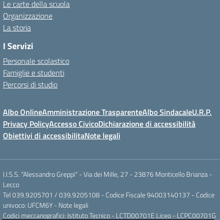
Le carte della scuola
Organizzazione
La storia
I Servizi
Personale scolastico
Famiglie e studenti
Percorsi di studio
Albo Online
Amministrazione Trasparente
Albo Sindacale
U.R.P.
Privacy Policy
Accesso Civico
Dichiarazione di accessibilità
Obiettivi di accessibilita
Note legali
I.I.S.S. "Alessandro Greppi" - Via dei Mille, 27 - 23876 Monticello Brianza -
Lecco
Tel 039.9205701 / 039.9205108 - Codice Fiscale 94003140137 - Codice
univoco: UFCM6Y -
Note legali
Codici meccanografici: Istituto Tecnico - LCTD00701E Liceo - LCPC00701G