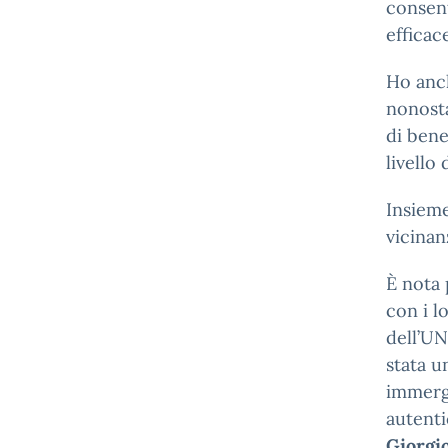
consent
efficac
Ho anch
nonosta
di bene
livello
Insieme
vicinan
È nota 
con i l
dell’UN
stata u
immerge
autenti
Giorgi