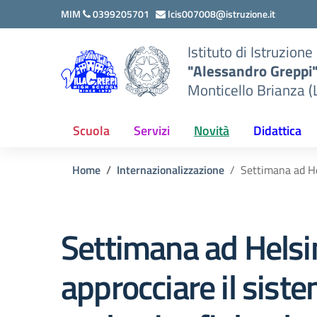
Vai ai contenuti
Vai al menu di navigazione
Vai al footer
MIM
0399205701
lcis007008@istruzione.it
Istituto di Istruzion
"Alessandro Greppi
Monticello Brianza (
Scuola
Servizi
Novità
Didattica
Home
Internazionalizzazione
Settimana ad He
Settimana ad Helsi
approcciare il sist