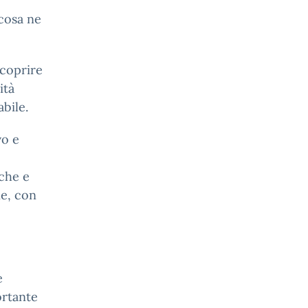
 cosa ne
scoprire
ità
bile.
vo e
che e
ne, con
e
ortante