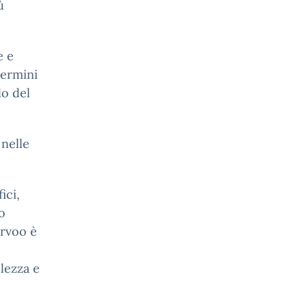
ù
e e
termini
lo del
 nelle
ici,
o
orvoo è
llezza e