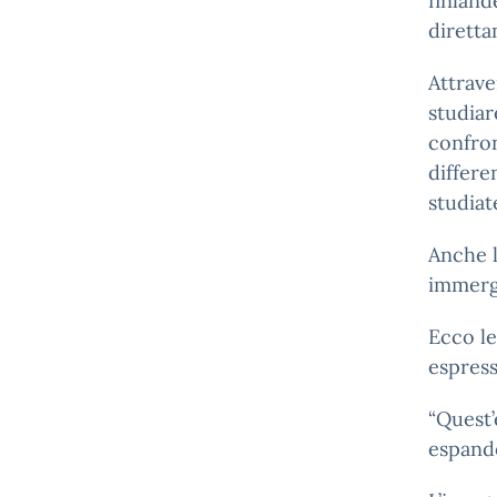
finland
diretta
Attrave
studiar
confron
differe
studiat
Anche l
immerge
Ecco le
espress
“Quest’
espande