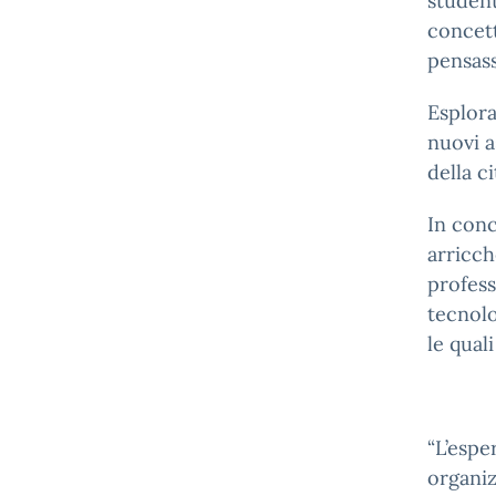
student
concett
pensass
Esplora
nuovi a
della c
In conc
arricch
profess
tecnolo
le qual
“L’espe
organiz