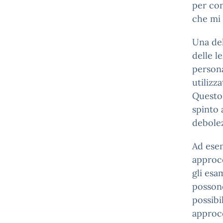
per con
che mi 
Una del
delle l
persona
utilizz
Questo 
spinto 
debolez
Ad esem
approcc
gli esa
possono
possibi
approcc