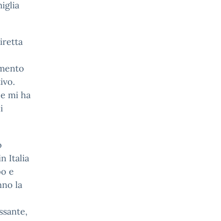
iglia
iretta
imento
ivo.
 e mi ha
i
o
n Italia
po e
nno la
ssante,