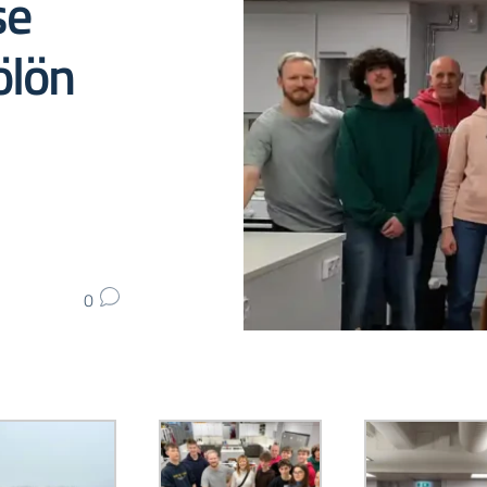
se
ölön
0