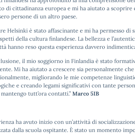
i finlandesi ha approfondito la mia comprensione del
o di cittadinanza europea e mi ha aiutato a scoprire
ero persone di un altro paese.
re Helsinki è stato affascinante e mi ha permesso di 
spetti della cultura finlandese. La bellezza e l’autentic
ittà hanno reso questa esperienza davvero indimentica
lusione, il mio soggiorno in Finlandia è stato formati
ente. Mi ha aiutato a crescere sia personalmente che
ionalmente, migliorando le mie competenze linguisti
giche e creando legami significativi con tante perso
i mantengo tutt’ora contatti.”
Marco 5IB
rienza ha avuto inizio con un’attività di socializzazion
zata dalla scuola ospitante. È stato un momento imp