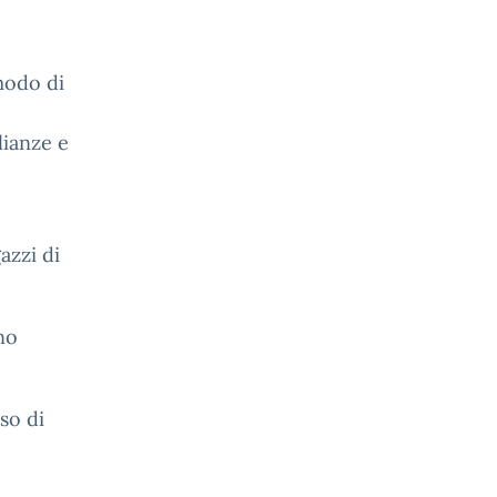
modo di
lianze e
azzi di
no
so di