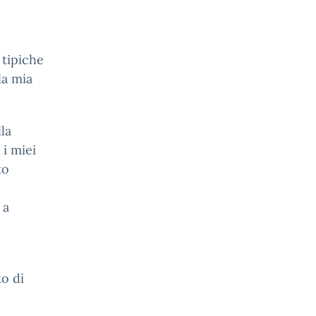
 tipiche
la mia
lla
 i miei
to
 a
o di