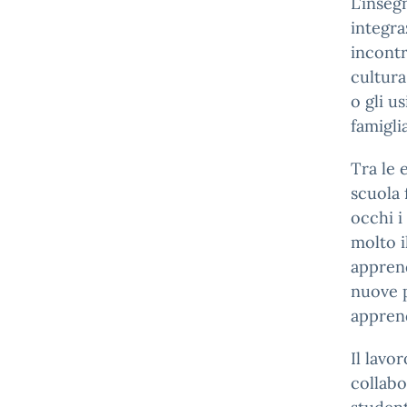
L’inseg
integra
incontr
cultura
o gli u
famigli
Tra le 
scuola 
occhi i
molto i
apprend
nuove p
appren
Il lavo
collabo