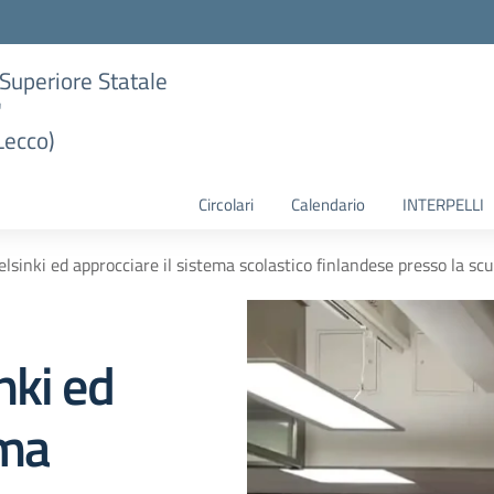
e Superiore Statale
"
Lecco)
Circolari
Calendario
INTERPELLI
lsinki ed approcciare il sistema scolastico finlandese presso la sc
nki ed
ema