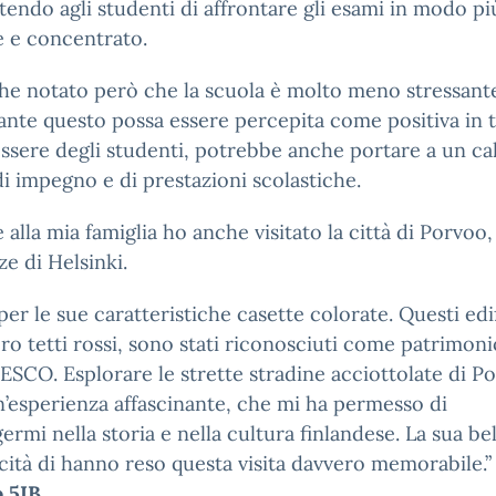
endo agli studenti di affrontare gli esami in modo pi
e e concentrato.
e notato però che la scuola è molto meno stressant
nte questo possa essere percepita come positiva in 
ssere degli studenti, potrebbe anche portare a un ca
 di impegno e di prestazioni scolastiche.
 alla mia famiglia ho anche visitato la città di Porvoo,
ze di Helsinki.
per le sue caratteristiche casette colorate. Questi edif
oro tetti rossi, sono stati riconosciuti come patrimoni
ESCO. Esplorare le strette stradine acciottolate di P
n’esperienza affascinante, che mi ha permesso di
rmi nella storia e nella cultura finlandese. La sua be
cità di hanno reso questa visita davvero memorabile.”
o 5IB