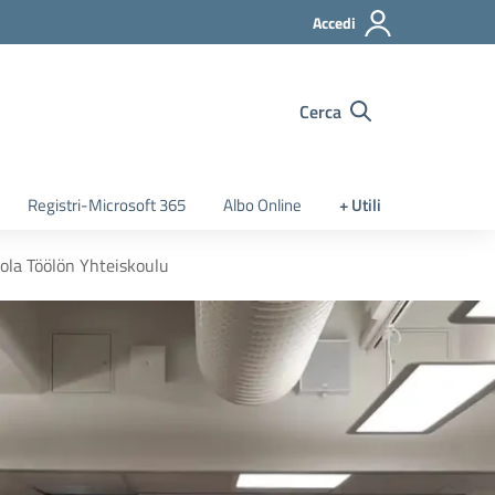
Accedi
Cerca
Registri-Microsoft 365
Albo Online
+ Utili
uola Töölön Yhteiskoulu