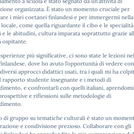
namento a scuola è stato segnato da un’attività di
zione organizzata. È stato un momento cruciale per
are i miei coetanei finlandesi e per immergermi nella
 locale, come quella riguardante il cibo e le specialità
si e le abitudini, cultura imparata soprattutto grazie al
a ospitante.
esperienze più significative, ci sono state le lezioni ne
finlandese, dove ho avuto l’opportunità di vedere con
 diversi approcci didattici usati, tra i quali mi ha colpi
l rapporto studente insegnante e i metodi di
imento, e confrontarli con quelli italiani, aprendomi
rospettive e riflessioni sulle metodologie di
dimento.
ro di gruppo su tematiche culturali è stato un moment
razione e condivisione prezioso. Collaborare con gli