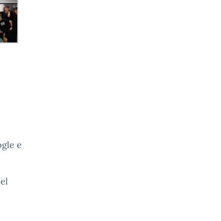
ogle e
el