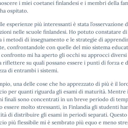
oscere i miei coetanei finlandesi e i membri della fam
ha ospitato.
le esperienze più interessanti è stata l’osservazione d
ezioni nelle scuole finlandesi. Ho potuto constatare di
 i metodi di insegnamento e le strategie di apprend
ate, confrontandole con quelle del mio sistema educat
confronto mi ha aperto gli occhi su approcci diversi
a riflettere su quali possano essere i punti di forza e d
za di entrambi i sistemi.
pio, una delle cose che ho apprezzato di più è il lor
io per quanti riguarda gli esami di maturità. Mentre i
mi finali sono concentrati in un breve periodo di tem
 essere molto stressanti, in Finlandia gli studenti ha
lità di distribuire gli esami in periodi separati. Questo
io più flessibile mi è sembrato più equo e meno stre