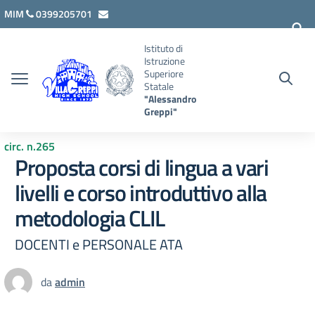
Vai ai contenuti
Vai al menu di navigazione
Vai al footer
MIM
0399205701
lcis007008@istruzione.it
Istituto di
Istruzione
Superiore
Statale
"Alessandro
Greppi"
circ. n.265
Proposta corsi di lingua a vari
livelli e corso introduttivo alla
metodologia CLIL
DOCENTI e PERSONALE ATA
da
admin