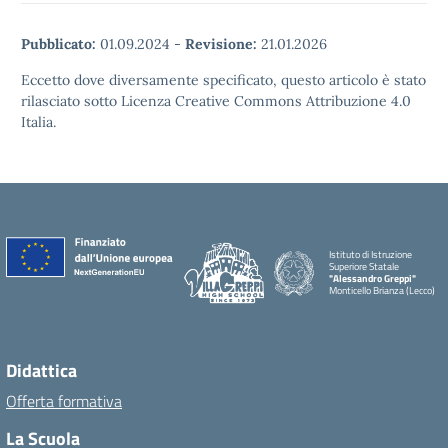
Pubblicato:
01.09.2024
-
Revisione:
21.01.2026
Eccetto dove diversamente specificato, questo articolo è stato
rilasciato sotto Licenza Creative Commons Attribuzione 4.0
Italia.
Istituto di Istruzione
Superiore Statale
"Alessandro Greppi"
Monticello Brianza (Lecco)
Didattica
Offerta formativa
La Scuola