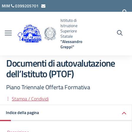
Vai ai contenuti
Vai al menu di navigazione
Vai al footer
MIM
0399205701
lcis007008@istruzione.it
Istituto di
Istruzione
Superiore
Statale
"Alessandro
Greppi"
Documenti di autovalutazione
dell’Istituto (PTOF)
Piano Triennale Offerta Formativa
Stampa / Condividi
Indice della pagina