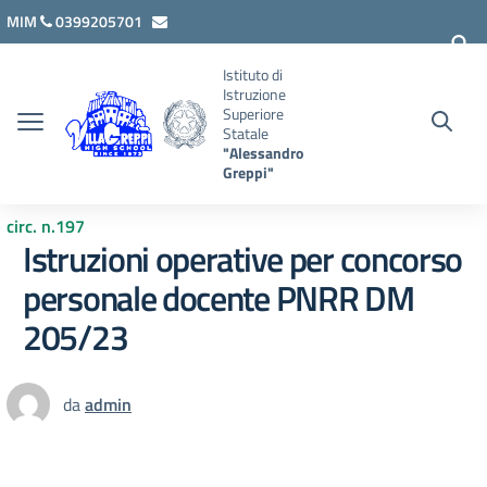
Vai ai contenuti
Vai al menu di navigazione
Vai al footer
MIM
0399205701
lcis007008@istruzione.it
Istituto di
Istruzione
Superiore
Statale
"Alessandro
Greppi"
circ. n.197
Istruzioni operative per concorso
personale docente PNRR DM
205/23
da
admin