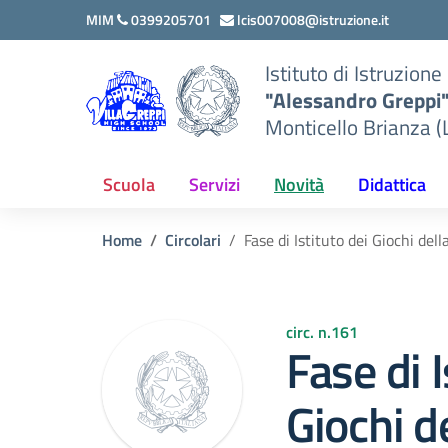
Vai ai contenuti
Vai al menu di navigazione
Vai al footer
MIM
0399205701
lcis007008@istruzione.it
Istituto di Istruzion
"Alessandro Greppi
Monticello Brianza (
Scuola
Servizi
Novità
Didattica
Home
Circolari
Fase di Istituto dei Giochi de
circ. n.161
Fase di I
Giochi d