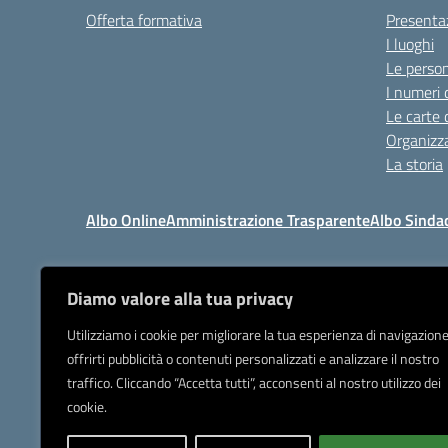
Offerta formativa
Presenta
I luoghi
Le perso
I numeri 
Le carte 
Organizz
La storia
Albo Online
Amministrazione Trasparente
Albo Sinda
Diamo valore alla tua privacy
I
Tel 039.9205
Utilizziamo i cookie per migliorare la tua esperienza di navigazione
offrirti pubblicità o contenuti personalizzati e analizzare il nostro
Posta elettronica or
traffico. Cliccando “Accetta tutti”, acconsenti al nostro utilizzo dei
IBAN Banca Popolare di Sond
cookie.