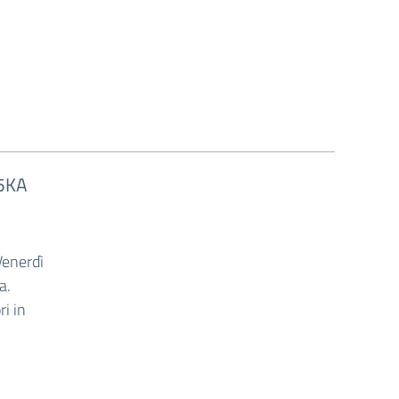
E 5KA
Venerdì
a.
i in