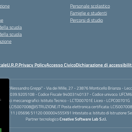
zione
Personale scolastico
Famiglie e studenti
ne
Percorsi di studio
della scuola
della scuola
azione
cale
U.R.P.
Privacy Policy
Accesso Civico
Dichiarazione di accessibili
.I.S.S. "Alessandro Greppi" - Via dei Mille, 27 - 23876 Monticello Brianza - Lec
701 / 039.9205108 - Codice Fiscale 94003140137 - Codice univoco: UFCM6
,
Codici meccanografici: Istituto Tecnico - LCTD00701E Liceo - LCPC00701G
dinaria: LCIS007008@ISTRUZIONE.IT Posta elettronica certificata: LCIS007
rio IT 11 J 05696 51120 000004555X91 Intestato a: Istituto di Istruzione Se
Partner tecnologico
Creative Software Lab S.r.l.