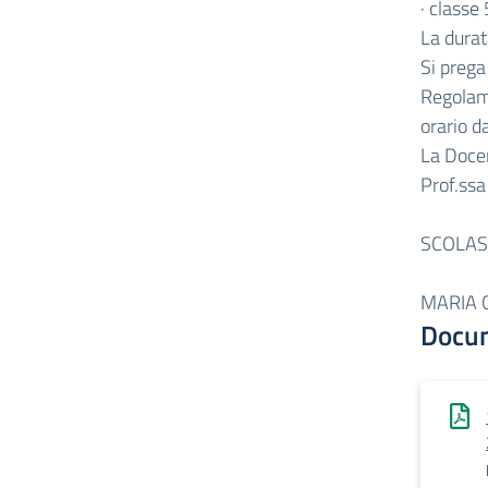
· classe
La durat
Si prega
Regolame
orario d
La Doce
Prof.ss
I
SCOLAS
P
MARIA 
Docu