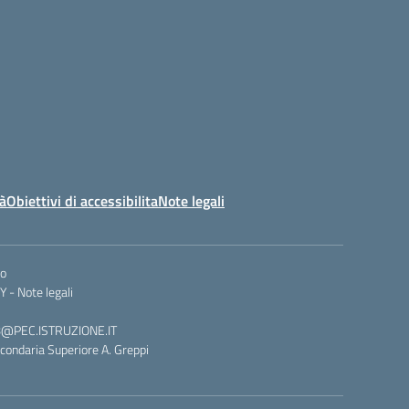
tà
Obiettivi di accessibilita
Note legali
co
Y -
Note legali
008@PEC.ISTRUZIONE.IT
condaria Superiore A. Greppi