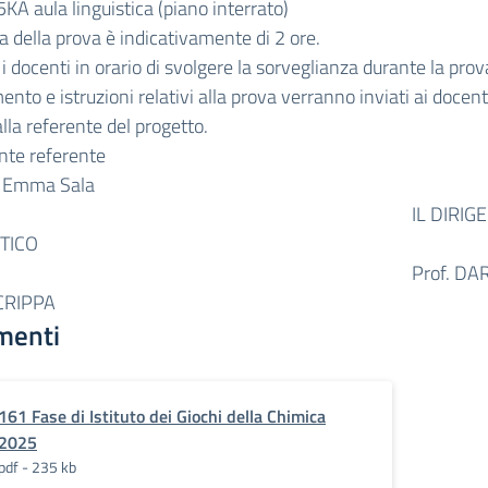
 5KA aula linguistica (piano interrato)
a della prova è indicativamente di 2 ore.
 i docenti in orario di svolgere la sorveglianza durante la prov
nto e istruzioni relativi alla prova verranno inviati ai docent
alla referente del progetto.
nte referente
a Emma Sala
L DIRIGENT
TICO
rof. DARI
CRIPPA
menti
161 Fase di Istituto dei Giochi della Chimica
2025
pdf - 235 kb