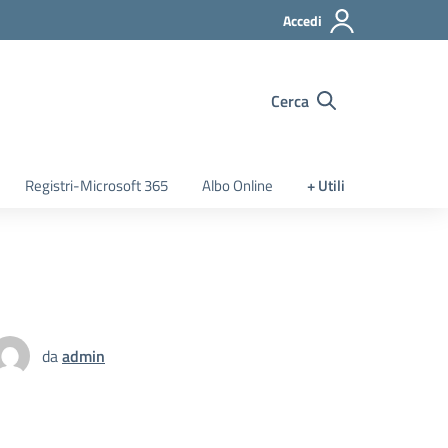
Accedi
Cerca
Registri-Microsoft 365
Albo Online
+ Utili
da
admin