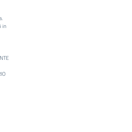
a.
i in
E
O