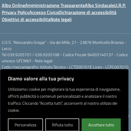
Albo Online
Amministrazione Trasparente
Albo Sindacale
U.R.P.
Privacy Policy
Accesso Civico
Dichiarazione di accessibilità
Obiettivi di accessibilita
Note legali
I.I.S.S. "Alessandro Greppi" - Via dei Mille, 27 - 23876 Monticello Brianza -
Lecco
Tel 039.9205701 / 039.9205108 - Codice Fiscale 94003140137 - Codice
univoco: UFCM6Y -
Note legali
Codici meccanografici: Istituto Tecnico - LCTD00701E Liceo - LCPC00701G
Posta elettronica ordinaria: LCIS007008@ISTRUZIONE.IT Posta elettronica
Diamo valore alla tua privacy
certificata: LCIS007008@PEC.ISTRUZIONE.IT
IBAN Banca Popolare di Sondrio IT 11 J 05696 51120 000004555X91
Utilizziamo i cookie per migliorare la tua esperienza di navigazione,
Intestato a: Istituto di Istruzione Secondaria Superiore A. Greppi
offrirti pubblicità o contenuti personalizzati e analizzare il nostro
Partner tecnologico
Creative Software Lab S.r.l.
traffico. Cliccando “Accetta tutti”, acconsenti al nostro utilizzo dei
cookie.
Concept & Design by Designers Italia
Personalizza
Rifiuta tutto
Accettare tutto