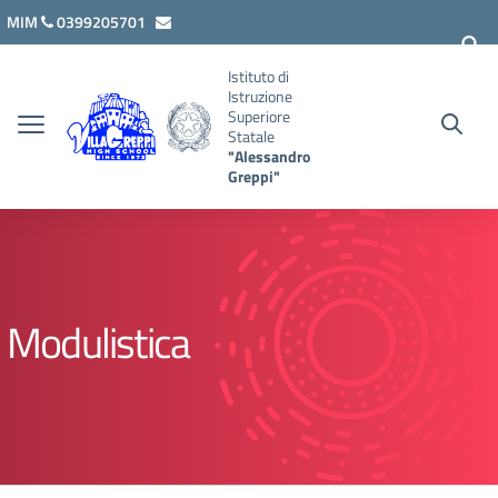
Vai ai contenuti
Vai al menu di navigazione
Vai al footer
MIM
0399205701
lcis007008@istruzione.it
Istituto di
Istruzione
Superiore
Statale
"Alessandro
Greppi"
Modulistica