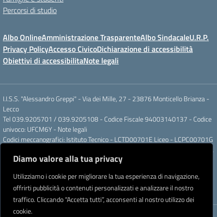
Percorsi di studio
Albo Online
Amministrazione Trasparente
Albo Sindacale
U.R.P.
Privacy Policy
Accesso Civico
Dichiarazione di accessibilità
Obiettivi di accessibilita
Note legali
I.I.S.S. "Alessandro Greppi" - Via dei Mille, 27 - 23876 Monticello Brianza -
Lecco
Tel 039.9205701 / 039.9205108 - Codice Fiscale 94003140137 - Codice
univoco: UFCM6Y -
Note legali
Codici meccanografici: Istituto Tecnico - LCTD00701E Liceo - LCPC00701G
Posta elettronica ordinaria: LCIS007008@ISTRUZIONE.IT Posta elettronica
Diamo valore alla tua privacy
certificata: LCIS007008@PEC.ISTRUZIONE.IT
IBAN Banca Popolare di Sondrio IT 11 J 05696 51120 000004555X91
Utilizziamo i cookie per migliorare la tua esperienza di navigazione,
Intestato a: Istituto di Istruzione Secondaria Superiore A. Greppi
offrirti pubblicità o contenuti personalizzati e analizzare il nostro
Partner tecnologico
Creative Software Lab S.r.l.
traffico. Cliccando “Accetta tutti”, acconsenti al nostro utilizzo dei
cookie.