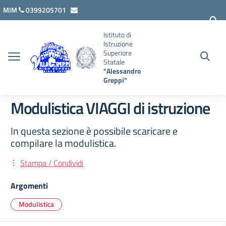
Vai ai contenuti
Vai al menu di navigazione
Vai al footer
MIM
0399205701
lcis007008@istruzione.it
Istituto di
Istruzione
Superiore
Statale
"Alessandro
Greppi"
Modulistica VIAGGI di istruzione
In questa sezione è possibile scaricare e
compilare la modulistica.
Stampa / Condividi
Argomenti
Modulistica