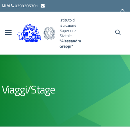
Vai ai contenuti
Vai al menu di navigazione
Vai al footer
MIM
0399205701
lcis007008@istruzione.it
Istituto di
Istruzione
Superiore
Statale
"Alessandro
Greppi"
Viaggi/Stage