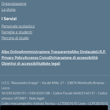
Organizzazione
La storia
I Servizi
Personale scolastico
Famiglie e studenti
Percorsi di studio
Albo Online
Amministrazione Trasparente
Albo Sindacale
U.R.P.
Privacy Policy
Accesso Civico
Dichiarazione di accessibilità
Obiettivi di accessibilita
Note legali
I.I.S.S. "Alessandro Greppi" - Via dei Mille, 27 - 23876 Monticello Brianza -
Lecco
Tel 039.9205701 / 039.9205108 - Codice Fiscale 94003140137 - Codice
univoco: UFCM6Y -
Note legali
Codici meccanografici: Istituto Tecnico - LCTD00701E Liceo - LCPC00701G
Posta elettronica ordinaria: LCIS007008@ISTRUZIONE.IT Posta elettronica