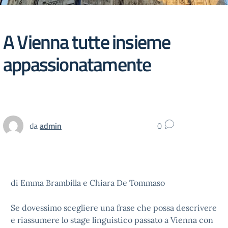
A Vienna tutte insieme
appassionatamente
da
admin
0
di Emma Brambilla e Chiara De Tommaso
Se dovessimo scegliere una frase che possa descrivere
e riassumere lo stage linguistico passato a Vienna con