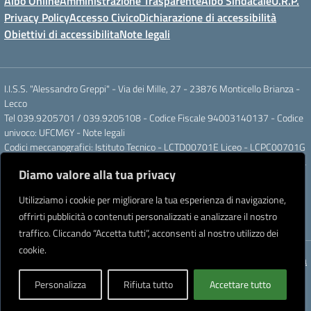
Albo Online
Amministrazione Trasparente
Albo Sindacale
U.R.P.
Privacy Policy
Accesso Civico
Dichiarazione di accessibilità
Obiettivi di accessibilita
Note legali
I.I.S.S. "Alessandro Greppi" - Via dei Mille, 27 - 23876 Monticello Brianza -
Lecco
Tel 039.9205701 / 039.9205108 - Codice Fiscale 94003140137 - Codice
univoco: UFCM6Y -
Note legali
Codici meccanografici: Istituto Tecnico - LCTD00701E Liceo - LCPC00701G
Posta elettronica ordinaria: LCIS007008@ISTRUZIONE.IT Posta elettronica
Diamo valore alla tua privacy
certificata: LCIS007008@PEC.ISTRUZIONE.IT
IBAN Banca Popolare di Sondrio IT 11 J 05696 51120 000004555X91
Utilizziamo i cookie per migliorare la tua esperienza di navigazione,
Intestato a: Istituto di Istruzione Secondaria Superiore A. Greppi
offrirti pubblicità o contenuti personalizzati e analizzare il nostro
Partner tecnologico
Creative Software Lab S.r.l.
traffico. Cliccando “Accetta tutti”, acconsenti al nostro utilizzo dei
cookie.
Concept & Design by Designers Italia
Personalizza
Rifiuta tutto
Accettare tutto