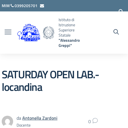
Vai ai contenuti
Vai al menu di navigazione
Vai al footer
MIM
0399205701
lcis007008@istruzione.it
Istituto di
Istruzione
Superiore
Statale
"Alessandro
Greppi"
SATURDAY OPEN LAB.-
locandina
da
Antonella Zardoni
0
Docente