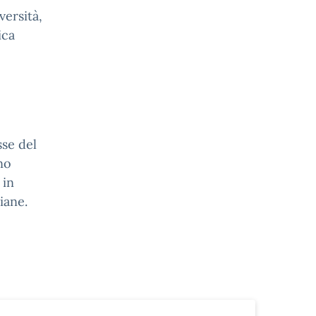
versità,
ica
sse del
no
 in
iane.