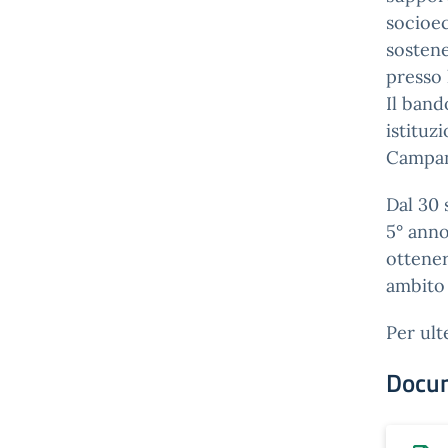
socioec
sostene
presso 
Il band
istituz
Campan
Dal 30 
5° ann
ottener
ambito 
Per ult
Docu