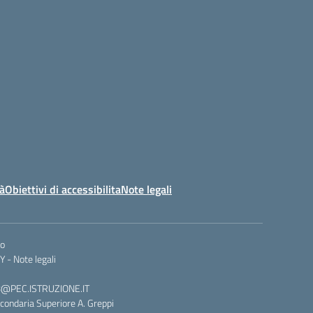
tà
Obiettivi di accessibilita
Note legali
co
Y -
Note legali
008@PEC.ISTRUZIONE.IT
condaria Superiore A. Greppi