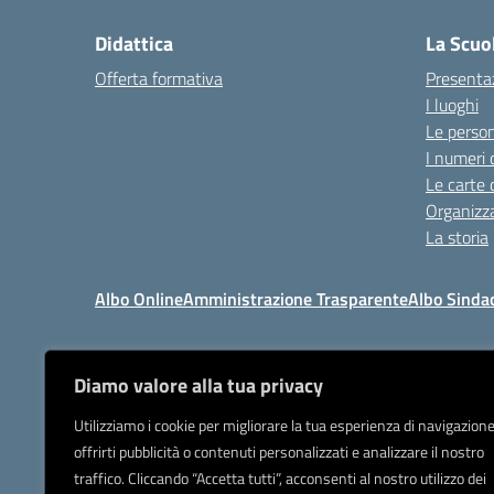
Didattica
La Scuo
Offerta formativa
Presenta
I luoghi
Le perso
I numeri 
Le carte 
Organizz
La storia
Albo Online
Amministrazione Trasparente
Albo Sinda
Diamo valore alla tua privacy
I
Tel 039.9205
Utilizziamo i cookie per migliorare la tua esperienza di navigazione
offrirti pubblicità o contenuti personalizzati e analizzare il nostro
Posta elettronica or
traffico. Cliccando “Accetta tutti”, acconsenti al nostro utilizzo dei
IBAN Banca Popolare di Sond