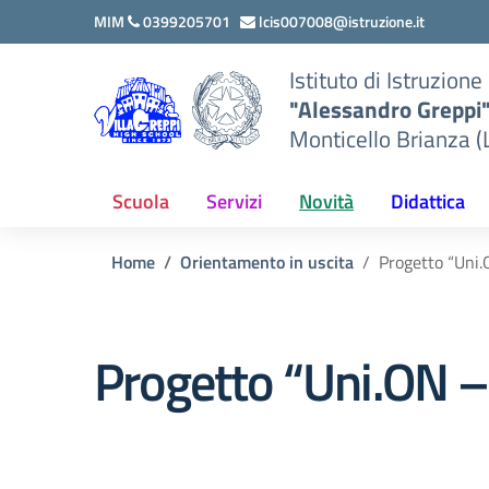
Vai ai contenuti
Vai al menu di navigazione
Vai al footer
MIM
0399205701
lcis007008@istruzione.it
Istituto di Istruzion
"Alessandro Greppi
Monticello Brianza (
Scuola
Servizi
Novità
Didattica
Home
Orientamento in uscita
Progetto “Uni.
Progetto “Uni.ON – 