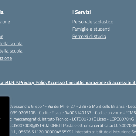
la
I Servizi
zione
Personale scolastico
Famiglie e studenti
ne
Percorsi di studio
della scuola
della scuola
azione
cale
U.R.P.
Privacy Policy
Accesso Civico
Dichiarazione di accessibili
.I.S.S. "Alessandro Greppi" - Via dei Mille, 27 - 23876 Monticello Brianza - Lec
701 / 039.9205108 - Codice Fiscale 94003140137 - Codice univoco: UFCM6
,
Codici meccanografici: Istituto Tecnico - LCTD00701E Liceo - LCPC00701G
dinaria: LCIS007008@ISTRUZIONE.IT Posta elettronica certificata: LCIS007
rio IT 11 J 05696 51120 000004555X91 Intestato a: Istituto di Istruzione Se