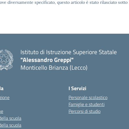
ove diversamente specificato, questo articolo è stato rilasciato sott
Istituto di Istruzione Superiore Statale
"Alessandro Greppi"
Monticello Brianza (Lecco)
la
I Servizi
zione
Personale scolastico
Famiglie e studenti
ne
Percorsi di studio
della scuola
della scuola