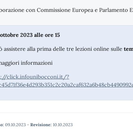
aborazione con Commissione Europea e Parlamento 
 ottobre 2023 alle ore 15
ò assistere alla prima delle tre lezioni online sulle
tem
maggiori informazioni
://click.infounibocconi.it/?
c45d71f36e4d293b351c2c20a2caf632a6b48cb4490992c
o:
09.10.2023
-
Revisione:
10.10.2023