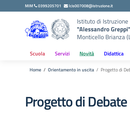
Vai ai contenuti
Vai al menu di navigazione
Vai al footer
MIM
0399205701
lcis007008@istruzione.it
Istituto di Istruzion
"Alessandro Greppi
Monticello Brianza (
Scuola
Servizi
Novità
Didattica
Home
Orientamento in uscita
Progetto di D
Progetto di Debat