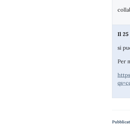
coll
Il 25
si pu
Per 
https
qs=c
Pubblicat