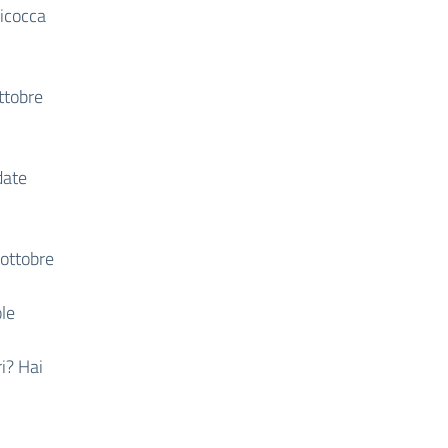
icocca
ottobre
date
 ottobre
ole
i? Hai