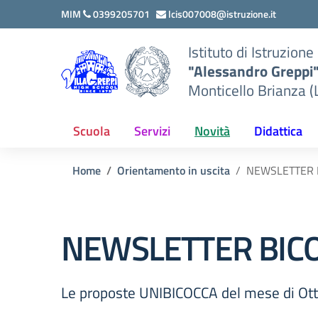
Vai ai contenuti
Vai al menu di navigazione
Vai al footer
MIM
0399205701
lcis007008@istruzione.it
Istituto di Istruzion
"Alessandro Greppi
Monticello Brianza (
Scuola
Servizi
Novità
Didattica
Home
Orientamento in uscita
NEWSLETTER B
NEWSLETTER BICOC
Le proposte UNIBICOCCA del mese di Ot