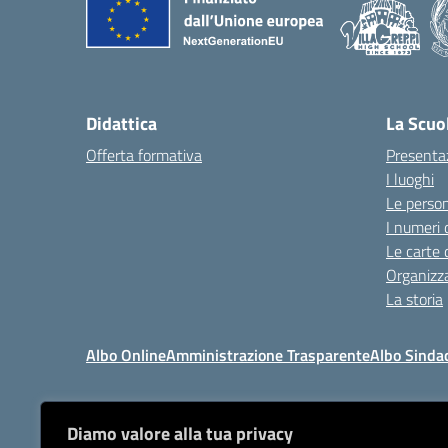
Didattica
La Scuo
Offerta formativa
Presenta
I luoghi
Le perso
I numeri 
Le carte 
Organizz
La storia
Albo Online
Amministrazione Trasparente
Albo Sinda
Diamo valore alla tua privacy
I