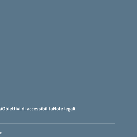
tà
Obiettivi di accessibilita
Note legali
co