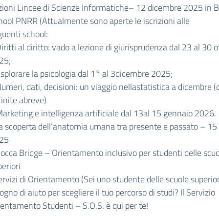
zioni Lincee di Scienze Informatiche– 12 dicembre 2025 in B
hool PNRR (Attualmente sono aperte le iscrizioni alle
guenti school:
iritti al diritto: vado a lezione di giurisprudenza dal 23 al 30 
25;
Esplorare la psicologia dal 1° al 3dicembre 2025;
umeri, dati, decisioni: un viaggio nellastatistica a dicembre (
inite abreve)
arketing e intelligenza artificiale dal 13al 15 gennaio 2026.
la scoperta dell’anatomia umana tra presente e passato – 15
25
cocca Bridge – Orientamento inclusivo per studenti delle scu
eriori
ervizi di Orientamento (Sei uno studente delle scuole superior
ogno di aiuto per scegliere il tuo percorso di studi? Il Servizio
ientamento Studenti – S.O.S. è qui per te!