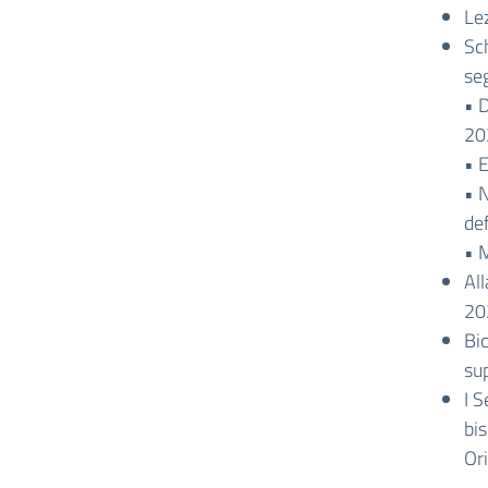
Le
Sc
se
• D
20
• 
• N
def
• M
Al
20
Bi
sup
I S
bis
Or