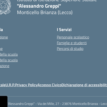
"Alessandro Greppi"
Monticello Brianza (Lecco)
la
I Servizi
zione
Personale scolastico
Famiglie e studenti
ne
Percorsi di studio
della scuola
della scuola
azione
cale
U.R.P.
Privacy Policy
Accesso Civico
Dichiarazione di accessibili
.I.S.S. "Alessandro Greppi" - Via dei Mille, 27 - 23876 Monticello Brianza - Lec