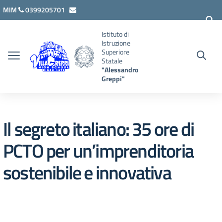
Vai ai contenuti
Vai al menu di navigazione
Vai al footer
MIM
0399205701
lcis007008@istruzione.it
Istituto di
Istruzione
Superiore
Statale
"Alessandro
Greppi"
Il segreto italiano: 35 ore di
PCTO per un’imprenditoria
sostenibile e innovativa