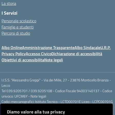
La storia
I Servizi
Personale scolastico
Famiglie e studenti
Percorsi di studio
Albo Online
Amministrazione Trasparente
Albo Sindacale
U.R.P.
Privacy Policy
Accesso Civico
Dichiarazione di accessibilità
Obiettivi di accessibilita
Note legali
I.I.S.S. "Alessandro Greppi" - Via dei Mille, 27 - 23876 Monticello Brianza -
Lecco
Tel 039.9205701 / 039.9205108 - Codice Fiscale 94003140137 - Codice
univoco: UFCM6Y -
Note legali
Codici meccanografici: Istituto Tecnico - LCTD00701E Liceo - LCPC00701G
Posta elettronica ordinaria: LCIS007008@ISTRUZIONE.IT Posta elettronica
Diamo valore alla tua privacy
certificata: LCIS007008@PEC.ISTRUZIONE.IT