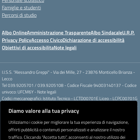
Personale scolastico
Famiglie e studenti
Percorsi di studio
Albo Online
Amministrazione Trasparente
Albo Sindacale
U.R.P.
Privacy Policy
Accesso Civico
Dichiarazione di accessibilità
Obiettivi di accessibilita
Note legali
I.I.S.S. "Alessandro Greppi" - Via dei Mille, 27 - 23876 Monticello Brianza -
Lecco
Tel 039.9205701 / 039.9205108 - Codice Fiscale 94003140137 - Codice
univoco: UFCM6Y -
Note legali
Codici meccanografici: Istituto Tecnico - LCTD00701E Liceo - LCPC00701G
Posta elettronica ordinaria: LCIS007008@ISTRUZIONE.IT Posta elettronica
Diamo valore alla tua privacy
certificata: LCIS007008@PEC.ISTRUZIONE.IT
IBAN Banca Popolare di Sondrio IT 11 J 05696 51120 000004555X91
Utilizziamo i cookie per migliorare la tua esperienza di navigazione,
Intestato a: Istituto di Istruzione Secondaria Superiore A. Greppi
offrirti pubblicità o contenuti personalizzati e analizzare il nostro
Partner tecnologico
Creative Software Lab S.r.l.
traffico. Cliccando “Accetta tutti”, acconsenti al nostro utilizzo dei