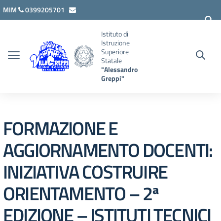
Vai ai contenuti
Vai al menu di navigazione
Vai al footer
MIM
0399205701
lcis007008@istruzione.it
Istituto di
Istruzione
Superiore
Statale
"Alessandro
Greppi"
FORMAZIONE E
AGGIORNAMENTO DOCENTI:
INIZIATIVA COSTRUIRE
ORIENTAMENTO – 2ª
EDIZIONE – ISTITUTI TECNICI