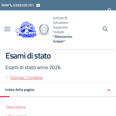
Vai ai contenuti
Vai al menu di navigazione
Vai al footer
MIM
0399205701
lcis007008@istruzione.it
Istituto di
Istruzione
Superiore
Statale
"Alessandro
Greppi"
Esami di stato
Esami di stato anno 2026
Stampa / Condividi
Indice della pagina
Descrizione