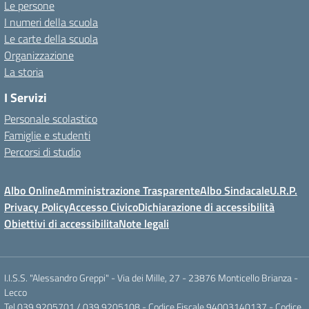
Le persone
I numeri della scuola
Le carte della scuola
Organizzazione
La storia
I Servizi
Personale scolastico
Famiglie e studenti
Percorsi di studio
Albo Online
Amministrazione Trasparente
Albo Sindacale
U.R.P.
Privacy Policy
Accesso Civico
Dichiarazione di accessibilità
Obiettivi di accessibilita
Note legali
I.I.S.S. "Alessandro Greppi" - Via dei Mille, 27 - 23876 Monticello Brianza -
Lecco
Tel 039.9205701 / 039.9205108 - Codice Fiscale 94003140137 - Codice