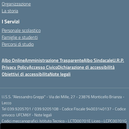
Organizzazione
La storia
I Servizi
Personale scolastico
Famiglie e studenti
Percorsi di studio
Albo Online
Amministrazione Trasparente
Albo Sindacale
U.R.P.
Privacy Policy
Accesso Civico
Dichiarazione di accessibilità
Obiettivi di accessibilita
Note legali
I.I.S.S. "Alessandro Greppi" - Via dei Mille, 27 - 23876 Monticello Brianza -
Lecco
Tel 039.9205701 / 039.9205108 - Codice Fiscale 94003140137 - Codice
univoco: UFCM6Y -
Note legali
Codici meccanografici: Istituto Tecnico - LCTD00701E Liceo - LCPC00701G
Posta elettronica ordinaria: LCIS007008@ISTRUZIONE.IT Posta elettronica