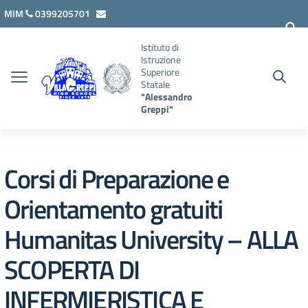
Vai ai contenuti
Vai al menu di navigazione
Vai al footer
MIM
0399205701
lcis007008@istruzione.it
Istituto di
Istruzione
Superiore
Statale
"Alessandro
Greppi"
Corsi di Preparazione e
Orientamento gratuiti
Humanitas University – ALLA
SCOPERTA DI
INFERMIERISTICA E