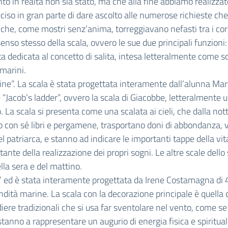
o in realtà non sia stato, ma che alla fine abbiamo realizzato
 deciso in gran parte di dare ascolto alle numerose richieste 
e che, come mostri senz’anima, torreggiavano nefasti tra i corr
senso stesso della scala, ovvero le sue due principali funzioni:
ta dedicata al concetto di salita, intesa letteralmente come scal
 marini.
tudine”. La scala è stata progettata interamente dall’alunna Ma
e “Jacob’s ladder”, ovvero la scala di Giacobbe, letteralmente 
La scala si presenta come una scalata ai cieli, che dalla notte
o con sé libri e pergamene, trasportano doni di abbondanza, v
 del patriarca, e stanno ad indicare le importanti tappe della 
ante della realizzazione dei propri sogni. Le altre scale dello
ella sera e del mattino.
tà” ed è stata interamente progettata da Irene Costamagna di 4
ndità marine. La scala con la decorazione principale è quella
iere tradizionali che si usa far sventolare nel vento, come se
stanno a rappresentare un augurio di energia fisica e spirituale