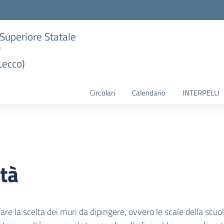
e Superiore Statale
"
Lecco)
Circolari
Calendario
INTERPELLI
ità
re la scelta dei muri da dipingere, ovvero le scale della scuo