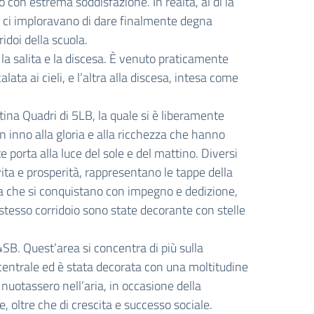
 con estrema soddisfazione. In realtà, al di là
che ci imploravano di dare finalmente degna
idoi della scuola.
 la salita e la discesa. È venuto praticamente
ata ai cieli, e l’altra alla discesa, intesa come
rtina Quadri di 5LB, la quale si è liberamente
un inno alla gloria e alla ricchezza che hanno
 porta alla luce del sole e del mattino. Diversi
ita e prosperità, rappresentano le tappe della
vita che si conquistano con impegno e dedizione,
 stesso corridoio sono state decorante con stelle
SB. Quest’area si concentra di più sulla
 centrale ed è stata decorata con una moltitudine
 nuotassero nell’aria, in occasione della
, oltre che di crescita e successo sociale.