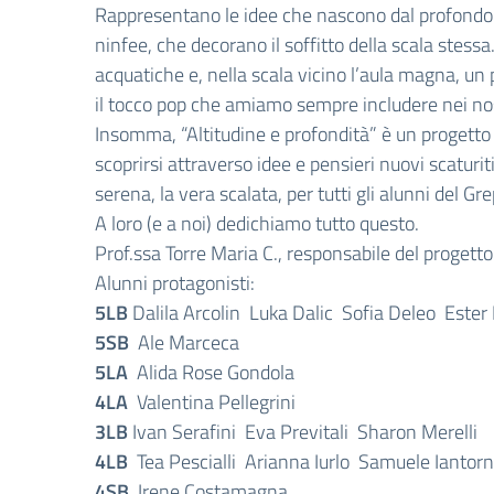
Rappresentano le idee che nascono dal profondo de
ninfee, che decorano il soffitto della scala stess
acquatiche e, nella scala vicino l’aula magna, un
il tocco pop che amiamo sempre includere nei nost
Insomma, “Altitudine e profondità” è un progetto de
scoprirsi attraverso idee e pensieri nuovi scaturi
serena, la vera scalata, per tutti gli alunni del Gre
A loro (e a noi) dedichiamo tutto questo.
Prof.ssa Torre Maria C., responsabile del progetto
Alunni protagonisti:
5LB
Dalila Arcolin Luka Dalic Sofia Deleo Ester
5SB
Ale Marceca
5LA
Alida Rose Gondola
4LA
Valentina Pellegrini
3LB
Ivan Serafini Eva Previtali Sharon Merelli
4LB
Tea Pescialli Arianna Iurlo Samuele Ianto
4SB
Irene Costamagna