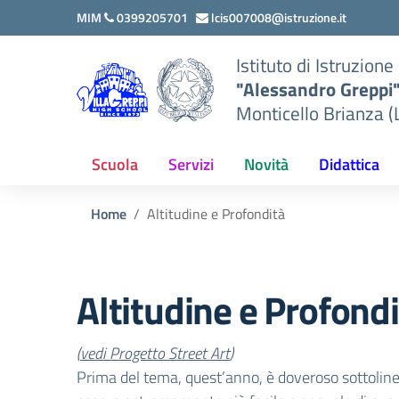
Vai ai contenuti
Vai al menu di navigazione
Vai al footer
MIM
0399205701
lcis007008@istruzione.it
Istituto di Istruzion
"Alessandro Greppi
Monticello Brianza (
Scuola
Servizi
Novità
Didattica
Home
Altitudine e Profondità
Altitudine e Profond
(
vedi Progetto Street Art
)
Prima del tema, quest’anno, è doveroso sottolinea