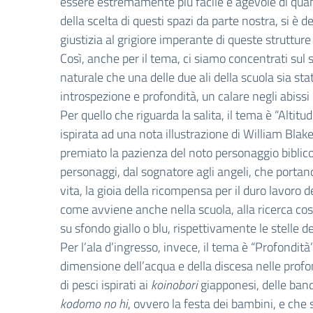
essere estremamente più facile e agevole di quant
della scelta di questi spazi da parte nostra, si è
giustizia al grigiore imperante di queste struttur
Così, anche per il tema, ci siamo concentrati sul 
naturale che una delle due ali della scuola sia sta
introspezione e profondità, un calare negli abissi
Per quello che riguarda la salita, il tema è “Alti
ispirata ad una nota illustrazione di William Blak
premiato la pazienza del noto personaggio biblico. 
personaggi, dal sognatore agli angeli, che portan
vita, la gioia della ricompensa per il duro lavoro
come avviene anche nella scuola, alla ricerca cost
su sfondo giallo o blu, rispettivamente le stelle d
Per l’ala d’ingresso, invece, il tema è “Profondi
dimensione dell’acqua e della discesa nelle profo
di pesci ispirati ai
koinobori
giapponesi, delle band
kodomo no hi
, ovvero la festa dei bambini, e che 