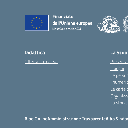
Didattica
La Scuo
Offerta formativa
Presenta
I luoghi
Le perso
I numeri 
Le carte 
Organizz
La storia
Albo Online
Amministrazione Trasparente
Albo Sinda