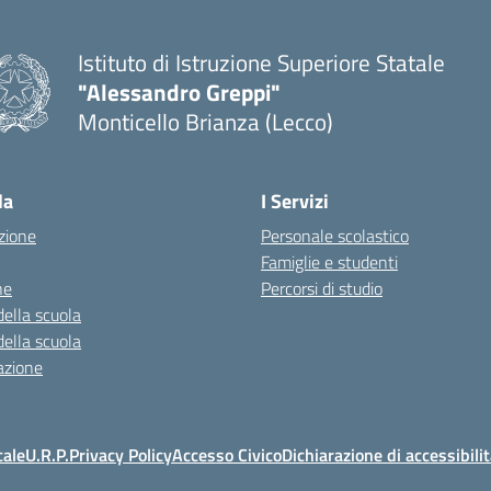
Istituto di Istruzione Superiore Statale
"Alessandro Greppi"
Monticello Brianza (Lecco)
la
I Servizi
zione
Personale scolastico
Famiglie e studenti
ne
Percorsi di studio
della scuola
della scuola
azione
cale
U.R.P.
Privacy Policy
Accesso Civico
Dichiarazione di accessibili