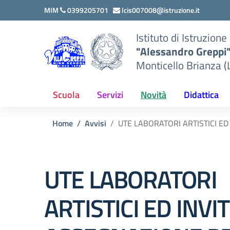
Vai ai contenuti
Vai al menu di navigazione
Vai al footer
MIM
0399205701
lcis007008@istruzione.it
Istituto di Istruzion
"Alessandro Greppi
Monticello Brianza (
Scuola
Servizi
Novità
Didattica
Home
Avvisi
UTE LABORATORI ARTISTICI E
UTE LABORATORI
ARTISTICI ED INVI