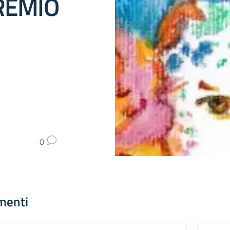
REMIO
0
menti