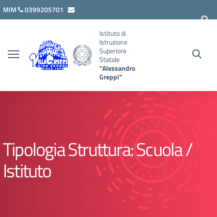
Vai ai contenuti
Vai al menu di navigazione
Vai al footer
MIM
0399205701
lcis007008@istruzione.it
Istituto di
Istruzione
Superiore
Statale
"Alessandro
Greppi"
Tipologia Struttura:
Scuola /
Istituto