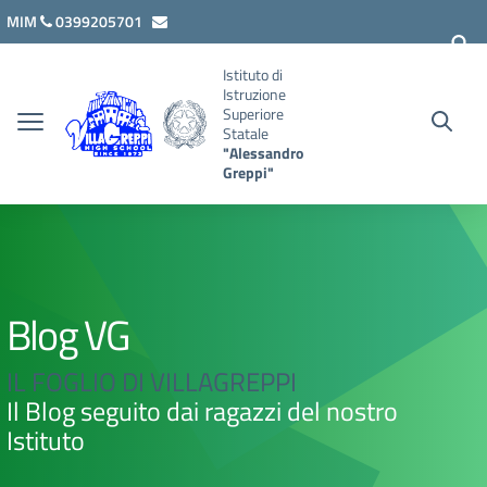
Vai ai contenuti
Vai al menu di navigazione
Vai al footer
MIM
0399205701
lcis007008@istruzione.it
Istituto di
Istruzione
Superiore
Statale
"Alessandro
Greppi"
Blog VG
IL FOGLIO DI VILLAGREPPI
Il Blog seguito dai ragazzi del nostro
Istituto