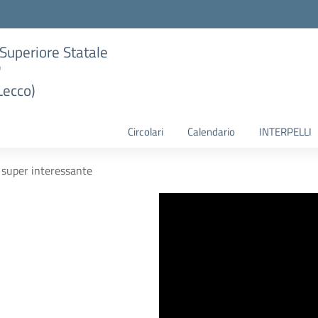
e Superiore Statale
"
Lecco)
Circolari
Calendario
INTERPELLI
, super interessante