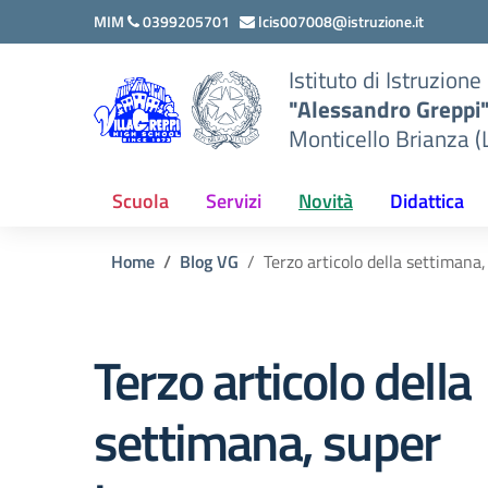
Vai ai contenuti
Vai al menu di navigazione
Vai al footer
MIM
0399205701
lcis007008@istruzione.it
Istituto di Istruzion
"Alessandro Greppi
Monticello Brianza (
Scuola
Servizi
Novità
Didattica
Home
Blog VG
Terzo articolo della settimana
Terzo articolo della
settimana, super