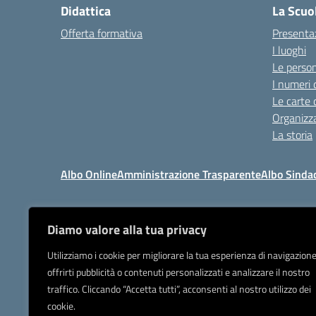
Didattica
La Scuo
Offerta formativa
Presenta
I luoghi
Le perso
I numeri 
Le carte 
Organizz
La storia
Albo Online
Amministrazione Trasparente
Albo Sinda
Diamo valore alla tua privacy
I
Tel 039.9205
Utilizziamo i cookie per migliorare la tua esperienza di navigazione
offrirti pubblicità o contenuti personalizzati e analizzare il nostro
Posta elettronica or
traffico. Cliccando “Accetta tutti”, acconsenti al nostro utilizzo dei
IBAN Banca Popolare di Sond
cookie.