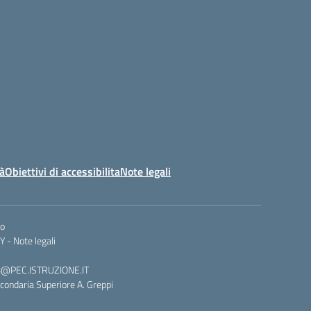
tà
Obiettivi di accessibilita
Note legali
co
Y -
Note legali
008@PEC.ISTRUZIONE.IT
condaria Superiore A. Greppi