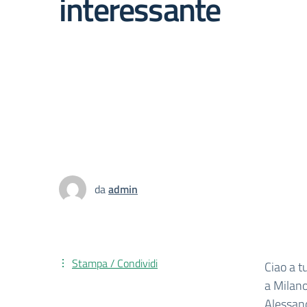
interessante
da
admin
Stampa / Condividi
Ciao a tu
a Milano
Alessand