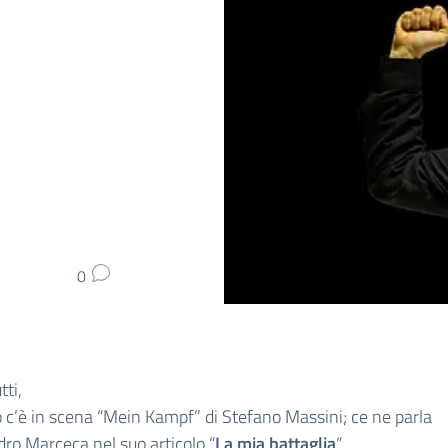
0
tti,
 c’è in scena “Mein Kampf” di Stefano Massini; ce ne parla
ro Marceca nel suo articolo “
La mia battaglia
“.