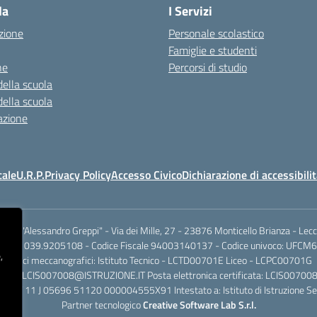
la
I Servizi
zione
Personale scolastico
Famiglie e studenti
ne
Percorsi di studio
della scuola
della scuola
azione
cale
U.R.P.
Privacy Policy
Accesso Civico
Dichiarazione di accessibili
.I.S.S. "Alessandro Greppi" - Via dei Mille, 27 - 23876 Monticello Brianza - Lec
701 / 039.9205108 - Codice Fiscale 94003140137 - Codice univoco: UFCM6
,
Codici meccanografici: Istituto Tecnico - LCTD00701E Liceo - LCPC00701G
dinaria: LCIS007008@ISTRUZIONE.IT Posta elettronica certificata: LCIS007
rio IT 11 J 05696 51120 000004555X91 Intestato a: Istituto di Istruzione Se
Partner tecnologico
Creative Software Lab S.r.l.