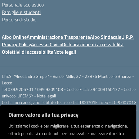
Personale scolastico
Famiglie e studenti
Percorsi di studio
Albo Online
Amministrazione Trasparente
Albo Sindacale
U.R.P.
Privacy Policy
Accesso Civico
Dichiarazione di accessibilità
Obiettivi di accessibilita
Note legali
I.I.S.S. "Alessandro Greppi" - Via dei Mille, 27 - 23876 Monticello Brianza -
Lecco
Tel 039.9205701 / 039.9205108 - Codice Fiscale 94003140137 - Codice
univoco: UFCM6Y -
Note legali
Codici meccanografici: Istituto Tecnico - LCTD00701E Liceo - LCPC00701G
Posta elettronica ordinaria: LCIS007008@ISTRUZIONE.IT Posta elettronica
Diamo valore alla tua privacy
certificata: LCIS007008@PEC.ISTRUZIONE.IT
IBAN Banca Popolare di Sondrio IT 11 J 05696 51120 000004555X91
Utilizziamo i cookie per migliorare la tua esperienza di navigazione,
Intestato a: Istituto di Istruzione Secondaria Superiore A. Greppi
offrirti pubblicità o contenuti personalizzati e analizzare il nostro
Partner tecnologico
Creative Software Lab S.r.l.