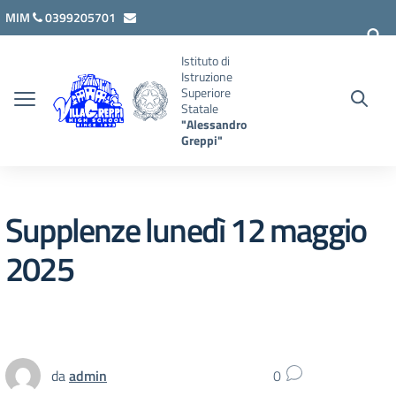
Vai ai contenuti
Vai al menu di navigazione
Vai al footer
MIM
0399205701
lcis007008@istruzione.it
Istituto di
Istruzione
Superiore
Statale
"Alessandro
Greppi"
Supplenze lunedì 12 maggio
2025
da
admin
0