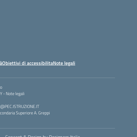
tà
Obiettivi di accessibilita
Note legali
co
Y -
Note legali
008@PEC.ISTRUZIONE.IT
condaria Superiore A. Greppi