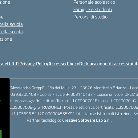
zione
Personale scolastico
Famiglie e studenti
ne
Percorsi di studio
della scuola
della scuola
azione
cale
U.R.P.
Privacy Policy
Accesso Civico
Dichiarazione di accessibili
.I.S.S. "Alessandro Greppi" - Via dei Mille, 27 - 23876 Monticello Brianza - Lec
701 / 039.9205108 - Codice Fiscale 94003140137 - Codice univoco: UFCM6
,
Codici meccanografici: Istituto Tecnico - LCTD00701E Liceo - LCPC00701G
dinaria: LCIS007008@ISTRUZIONE.IT Posta elettronica certificata: LCIS007
rio IT 11 J 05696 51120 000004555X91 Intestato a: Istituto di Istruzione Se
Partner tecnologico
Creative Software Lab S.r.l.