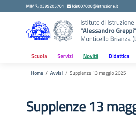
Vai ai contenuti
Vai al menu di navigazione
Vai al footer
MIM
0399205701
lcis007008@istruzione.it
Istituto di Istruzion
"Alessandro Greppi
Monticello Brianza (
Scuola
Servizi
Novità
Didattica
Home
Avvisi
Supplenze 13 maggio 2025
Supplenze 13 mag