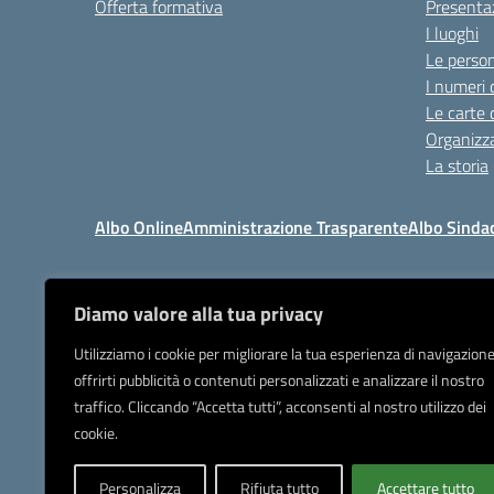
Offerta formativa
Presenta
I luoghi
Le perso
I numeri 
Le carte 
Organizz
La storia
Albo Online
Amministrazione Trasparente
Albo Sinda
Diamo valore alla tua privacy
I
Tel 039.9205
Utilizziamo i cookie per migliorare la tua esperienza di navigazione
offrirti pubblicità o contenuti personalizzati e analizzare il nostro
Posta elettronica or
traffico. Cliccando “Accetta tutti”, acconsenti al nostro utilizzo dei
IBAN Banca Popolare di Sond
cookie.
Personalizza
Rifiuta tutto
Accettare tutto