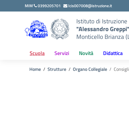
Vai ai contenuti
Vai al menu di navigazione
Vai al footer
MIM
0399205701
lcis007008@istruzione.it
Istituto di Istruzion
"Alessandro Greppi
Monticello Brianza (
Scuola
Servizi
Novità
Didattica
Home
Strutture
Organo Collegiale
Consiglio